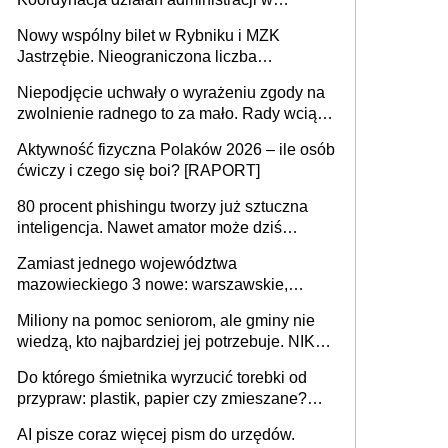
sprawach złożonych
Nowy wspólny bilet w Rybniku i MZK
Jastrzębie. Nieograniczona liczba
przejazdów za 16 zł
Niepodjęcie uchwały o wyrażeniu zgody na
zwolnienie radnego to za mało. Rady wciąż
popełniają ten błąd, a sądy muszą
Aktywność fizyczna Polaków 2026 – ile osób
rozstrzygać sprawy
ćwiczy i czego się boi? [RAPORT]
80 procent phishingu tworzy już sztuczna
inteligencja. Nawet amator może dziś
przeprowadzić skuteczny cyberatak
Zamiast jednego województwa
mazowieckiego 3 nowe: warszawskie,
płocko-siedleckie i staropolskie. Nigdzie w
Miliony na pomoc seniorom, ale gminy nie
Europie nie ma tak dużych jednostek
wiedzą, kto najbardziej jej potrzebuje. NIK
stołecznych
ujawnia poważną lukę w systemie
Do którego śmietnika wyrzucić torebki od
przypraw: plastik, papier czy zmieszane?
Gdzie wyrzucić młynek po przyprawach?
AI pisze coraz więcej pism do urzędów.