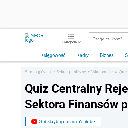
Kategorie
Księgowość
Kadry
Biznes
S
»
»
»
Strona główna
Sektor publiczny
Wiadomości
Quiz
Quiz Centralny Rej
Sektora Finansów 
Subskrybuj nas na Youtube