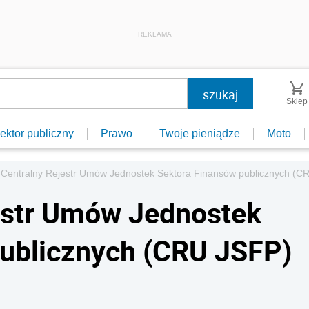
REKLAMA
Sklep
ektor publiczny
Prawo
Twoje pieniądze
Moto
 Centralny Rejestr Umów Jednostek Sektora Finansów publicznych (C
estr Umów Jednostek
publicznych (CRU JSFP)