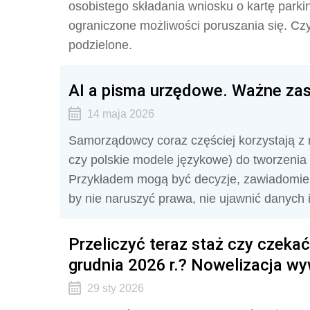
osobistego składania wniosku o kartę parki
ograniczone możliwości poruszania się. Cz
podzielone.
AI a pisma urzędowe. Ważne za
14 maja 2026
Samorządowcy coraz częściej korzystają z
czy polskie modele językowe) do tworzenia
Przykładem mogą być decyzje, zawiadomien
by nie naruszyć prawa, nie ujawnić danych 
Przeliczyć teraz staż czy czeka
grudnia 2026 r.? Nowelizacja w
29 sty 2026