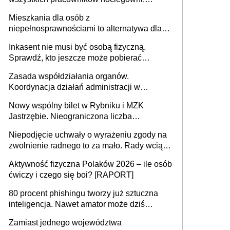
MRPiPS wyjaśnia zasady
Mieszkania dla osób z
niepełnosprawnościami to alternatywa dla
opieki instytucjonalnej. 53% chce mieszkać
Inkasent nie musi być osobą fizyczną.
samodzielnie lub z rodziną
Sprawdź, kto jeszcze może pobierać
pieniądze
Zasada współdziałania organów.
Koordynacja działań administracji w
sprawach złożonych
Nowy wspólny bilet w Rybniku i MZK
Jastrzębie. Nieograniczona liczba
przejazdów za 16 zł
Niepodjęcie uchwały o wyrażeniu zgody na
zwolnienie radnego to za mało. Rady wciąż
popełniają ten błąd, a sądy muszą
Aktywność fizyczna Polaków 2026 – ile osób
rozstrzygać sprawy
ćwiczy i czego się boi? [RAPORT]
80 procent phishingu tworzy już sztuczna
inteligencja. Nawet amator może dziś
przeprowadzić skuteczny cyberatak
Zamiast jednego województwa