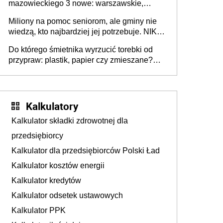
mazowieckiego 3 nowe: warszawskie,
płocko-siedleckie i staropolskie. Nigdzie w
Miliony na pomoc seniorom, ale gminy nie
Europie nie ma tak dużych jednostek
wiedzą, kto najbardziej jej potrzebuje. NIK
stołecznych
ujawnia poważną lukę w systemie
Do którego śmietnika wyrzucić torebki od
przypraw: plastik, papier czy zmieszane?
Gdzie wyrzucić młynek po przyprawach?
Kalkulatory
Kalkulator składki zdrowotnej dla
przedsiębiorcy
Kalkulator dla przedsiębiorców Polski Ład
Kalkulator kosztów energii
Kalkulator kredytów
Kalkulator odsetek ustawowych
Kalkulator PPK