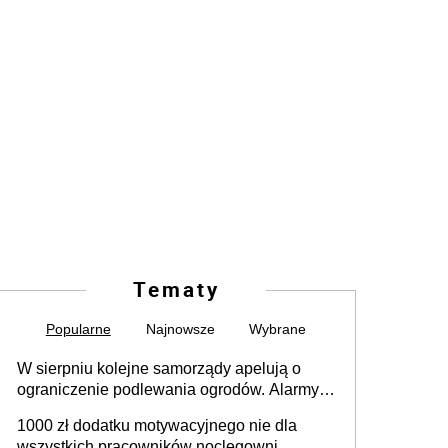
Tematy
Popularne
Najnowsze
Wybrane
W sierpniu kolejne samorządy apelują o
ograniczenie podlewania ogrodów. Alarmy w
625 gminach. Niżówka hydrogeologiczna
1000 zł dodatku motywacyjnego nie dla
może objąć cały kraj
wszystkich pracowników noclegowni.