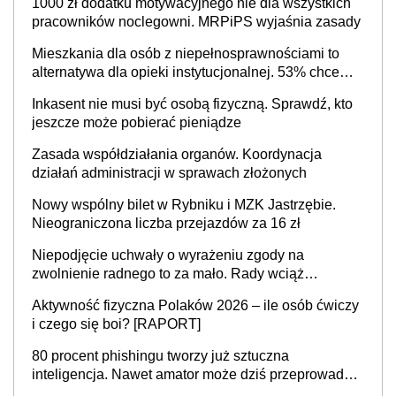
1000 zł dodatku motywacyjnego nie dla wszystkich
cały kraj
pracowników noclegowni. MRPiPS wyjaśnia zasady
Mieszkania dla osób z niepełnosprawnościami to
alternatywa dla opieki instytucjonalnej. 53% chce
mieszkać samodzielnie lub z rodziną
Inkasent nie musi być osobą fizyczną. Sprawdź, kto
jeszcze może pobierać pieniądze
Zasada współdziałania organów. Koordynacja
działań administracji w sprawach złożonych
Nowy wspólny bilet w Rybniku i MZK Jastrzębie.
Nieograniczona liczba przejazdów za 16 zł
Niepodjęcie uchwały o wyrażeniu zgody na
zwolnienie radnego to za mało. Rady wciąż
popełniają ten błąd, a sądy muszą rozstrzygać
Aktywność fizyczna Polaków 2026 – ile osób ćwiczy
sprawy
i czego się boi? [RAPORT]
80 procent phishingu tworzy już sztuczna
inteligencja. Nawet amator może dziś przeprowadzić
skuteczny cyberatak