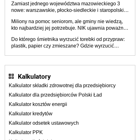
Zamiast jednego województwa mazowieckiego 3
nowe: warszawskie, płocko-siedleckie i staropolskie.
Nigdzie w Europie nie ma tak dużych jednostek
Miliony na pomoc seniorom, ale gminy nie wiedzą,
stołecznych
kto najbardziej jej potrzebuje. NIK ujawnia poważną
lukę w systemie
Do którego śmietnika wyrzucić torebki od przypraw:
plastik, papier czy zmieszane? Gdzie wyrzucić
młynek po przyprawach?
Kalkulatory
Kalkulator składki zdrowotnej dla przedsiębiorcy
Kalkulator dla przedsiębiorców Polski Ład
Kalkulator kosztów energii
Kalkulator kredytów
Kalkulator odsetek ustawowych
Kalkulator PPK