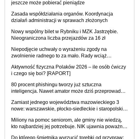
jeszcze może pobierać pieniądze
Zasada współdziałania organów. Koordynacja
działań administracji w sprawach złożonych
Nowy wspólny bilet w Rybniku i MZK Jastrzębie.
Nieograniczona liczba przejazdów za 16 zł
Niepodjęcie uchwały o wyrażeniu zgody na
zwolnienie radnego to za mało. Rady wciąż
popełniają ten błąd, a sądy muszą rozstrzygać
Aktywność fizyczna Polaków 2026 – ile osób ćwiczy
sprawy
i czego się boi? [RAPORT]
80 procent phishingu tworzy już sztuczna
inteligencja. Nawet amator może dziś przeprowadzić
skuteczny cyberatak
Zamiast jednego województwa mazowieckiego 3
nowe: warszawskie, płocko-siedleckie i staropolskie.
Nigdzie w Europie nie ma tak dużych jednostek
Miliony na pomoc seniorom, ale gminy nie wiedzą,
stołecznych
kto najbardziej jej potrzebuje. NIK ujawnia poważną
lukę w systemie
Do którego śmietnika wyrzucić torebki od przypraw: