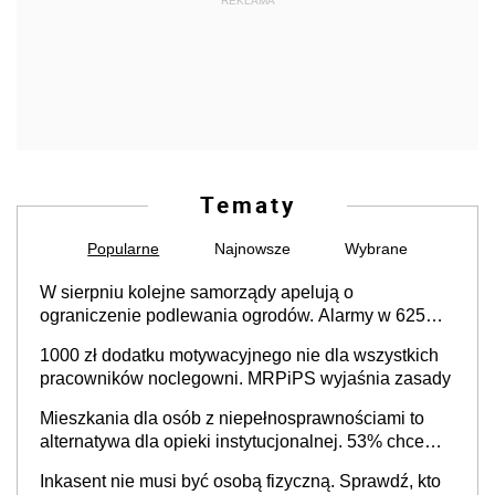
REKLAMA
Tematy
Popularne
Najnowsze
Wybrane
W sierpniu kolejne samorządy apelują o
ograniczenie podlewania ogrodów. Alarmy w 625
gminach. Niżówka hydrogeologiczna może objąć
1000 zł dodatku motywacyjnego nie dla wszystkich
cały kraj
pracowników noclegowni. MRPiPS wyjaśnia zasady
Mieszkania dla osób z niepełnosprawnościami to
alternatywa dla opieki instytucjonalnej. 53% chce
mieszkać samodzielnie lub z rodziną
Inkasent nie musi być osobą fizyczną. Sprawdź, kto