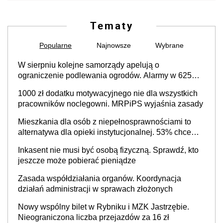
Tematy
Popularne
Najnowsze
Wybrane
W sierpniu kolejne samorządy apelują o
ograniczenie podlewania ogrodów. Alarmy w 625
gminach. Niżówka hydrogeologiczna może objąć
1000 zł dodatku motywacyjnego nie dla wszystkich
cały kraj
pracowników noclegowni. MRPiPS wyjaśnia zasady
Mieszkania dla osób z niepełnosprawnościami to
alternatywa dla opieki instytucjonalnej. 53% chce
mieszkać samodzielnie lub z rodziną
Inkasent nie musi być osobą fizyczną. Sprawdź, kto
jeszcze może pobierać pieniądze
Zasada współdziałania organów. Koordynacja
działań administracji w sprawach złożonych
Nowy wspólny bilet w Rybniku i MZK Jastrzębie.
Nieograniczona liczba przejazdów za 16 zł