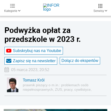
Kategorie
Serwisy
Podwyżka opłat za
przedszkole w 2023 r.
Subskrybuj nas na Youtube
Dołącz do ekspertów
Zapisz się na newsletter
05 marca 2023, 20:52
Tomasz Król
prawnik piszący o m.in.: problemach osób
niepełnosprawnych, ZUS, pracy, cywilistyce,
administracji, przedsiębiorcach, podatkach