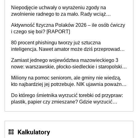
Niepodjęcie uchwały o wyrażeniu zgody na
zwolnienie radnego to za mało. Rady wciąż
popełniają ten błąd, a sądy muszą rozstrzygać
Aktywność fizyczna Polaków 2026 – ile osób ćwiczy
sprawy
i czego się boi? [RAPORT]
80 procent phishingu tworzy już sztuczna
inteligencja. Nawet amator może dziś przeprowadzić
skuteczny cyberatak
Zamiast jednego województwa mazowieckiego 3
nowe: warszawskie, płocko-siedleckie i staropolskie.
Nigdzie w Europie nie ma tak dużych jednostek
Miliony na pomoc seniorom, ale gminy nie wiedzą,
stołecznych
kto najbardziej jej potrzebuje. NIK ujawnia poważną
lukę w systemie
Do którego śmietnika wyrzucić torebki od przypraw:
plastik, papier czy zmieszane? Gdzie wyrzucić
młynek po przyprawach?
Kalkulatory