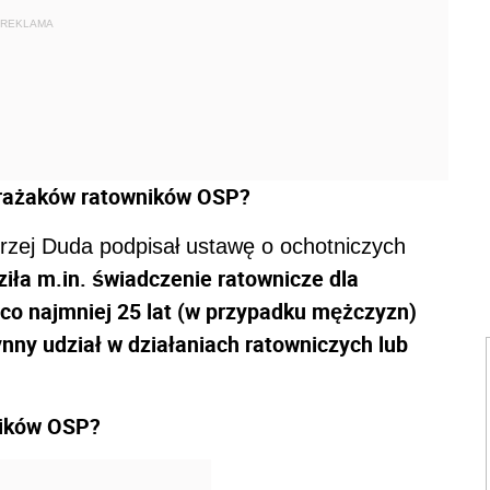
REKLAMA
strażaków ratowników OSP?
zej Duda podpisał ustawę o ochotniczych
iła m.in. świadczenie ratownicze dla
 co najmniej 25 lat (w przypadku mężczyzn)
zynny udział w działaniach ratowniczych lub
ników OSP?