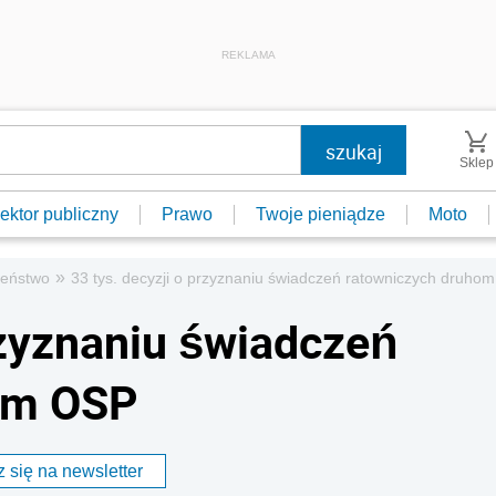
REKLAMA
Sklep
ektor publiczny
Prawo
Twoje pieniądze
Moto
»
zeństwo
33 tys. decyzji o przyznaniu świadczeń ratowniczych druho
rzyznaniu świadczeń
om OSP
 się na newsletter