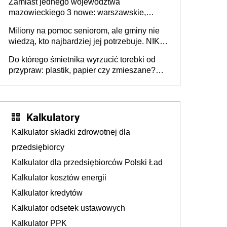
Zamiast jednego województwa
mazowieckiego 3 nowe: warszawskie,
płocko-siedleckie i staropolskie. Nigdzie w
Miliony na pomoc seniorom, ale gminy nie
Europie nie ma tak dużych jednostek
wiedzą, kto najbardziej jej potrzebuje. NIK
stołecznych
ujawnia poważną lukę w systemie
Do którego śmietnika wyrzucić torebki od
przypraw: plastik, papier czy zmieszane?
Gdzie wyrzucić młynek po przyprawach?
Kalkulatory
Kalkulator składki zdrowotnej dla
przedsiębiorcy
Kalkulator dla przedsiębiorców Polski Ład
Kalkulator kosztów energii
Kalkulator kredytów
Kalkulator odsetek ustawowych
Kalkulator PPK