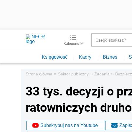
Kategorie
Księgowość
Kadry
Biznes
S
»
»
»
Strona główna
Sektor publiczny
Zadania
Bezpiec
33 tys. decyzji o p
ratowniczych druh
Subskrybuj nas na Youtube
Zapisz