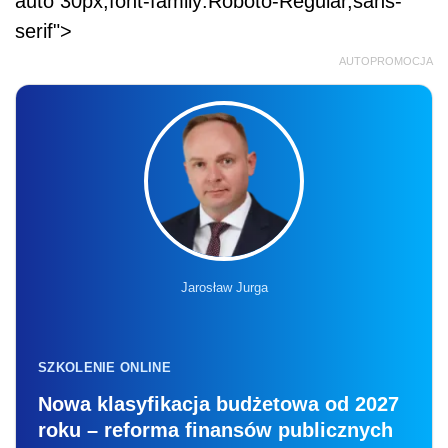
auto 30px;font-family:Roboto-Regular,sans-
serif">
AUTOPROMOCJA
Jarosław Jurga
SZKOLENIE ONLINE
Nowa klasyfikacja budżetowa od 2027
roku – reforma finansów publicznych