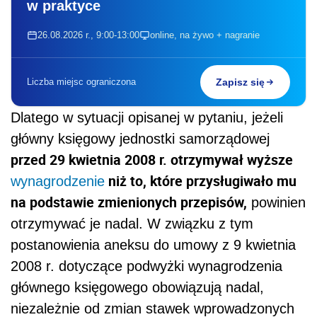
w praktyce
26.08.2026 r., 9:00-13:00
online, na żywo + nagranie
Liczba miejsc ograniczona
Zapisz się
Dlatego w sytuacji opisanej w pytaniu, jeżeli
główny księgowy jednostki samorządowej
przed 29 kwietnia 2008 r. otrzymywał wyższe
niż to, które przysługiwało mu
wynagrodzenie
na podstawie zmienionych przepisów,
powinien
otrzymywać je nadal. W związku z tym
postanowienia aneksu do umowy z 9 kwietnia
2008 r. dotyczące podwyżki wynagrodzenia
głównego księgowego obowiązują nadal,
niezależnie od zmian stawek wprowadzonych