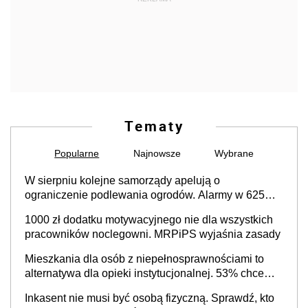
Tematy
Popularne
Najnowsze
Wybrane
W sierpniu kolejne samorządy apelują o
ograniczenie podlewania ogrodów. Alarmy w 625
gminach. Niżówka hydrogeologiczna może objąć
1000 zł dodatku motywacyjnego nie dla wszystkich
cały kraj
pracowników noclegowni. MRPiPS wyjaśnia zasady
Mieszkania dla osób z niepełnosprawnościami to
alternatywa dla opieki instytucjonalnej. 53% chce
mieszkać samodzielnie lub z rodziną
Inkasent nie musi być osobą fizyczną. Sprawdź, kto