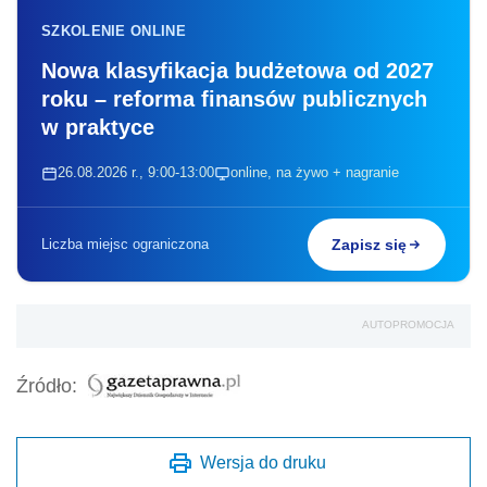
SZKOLENIE ONLINE
Nowa klasyfikacja budżetowa od 2027
roku – reforma finansów publicznych
w praktyce
26.08.2026 r., 9:00-13:00
online, na żywo + nagranie
Liczba miejsc ograniczona
Zapisz się
AUTOPROMOCJA
Źródło:
Wersja do druku