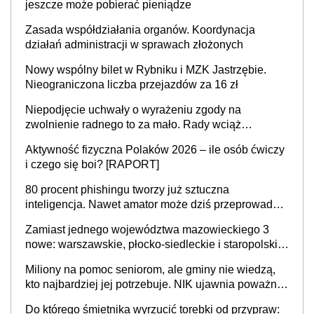
jeszcze może pobierać pieniądze
Zasada współdziałania organów. Koordynacja
działań administracji w sprawach złożonych
Nowy wspólny bilet w Rybniku i MZK Jastrzębie.
Nieograniczona liczba przejazdów za 16 zł
Niepodjęcie uchwały o wyrażeniu zgody na
zwolnienie radnego to za mało. Rady wciąż
popełniają ten błąd, a sądy muszą rozstrzygać
Aktywność fizyczna Polaków 2026 – ile osób ćwiczy
sprawy
i czego się boi? [RAPORT]
80 procent phishingu tworzy już sztuczna
inteligencja. Nawet amator może dziś przeprowadzić
skuteczny cyberatak
Zamiast jednego województwa mazowieckiego 3
nowe: warszawskie, płocko-siedleckie i staropolskie.
Nigdzie w Europie nie ma tak dużych jednostek
Miliony na pomoc seniorom, ale gminy nie wiedzą,
stołecznych
kto najbardziej jej potrzebuje. NIK ujawnia poważną
lukę w systemie
Do którego śmietnika wyrzucić torebki od przypraw: