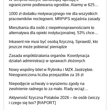
ograniczenie podlewania ogrodów. Alarmy w 625
gminach. Niżówka hydrogeologiczna może objąć
1000 zł dodatku motywacyjnego nie dla wszystkich
cały kraj
pracowników noclegowni. MRPiPS wyjaśnia zasady
Mieszkania dla osób z niepełnosprawnościami to
alternatywa dla opieki instytucjonalnej. 53% chce
mieszkać samodzielnie lub z rodziną
Inkasent nie musi być osobą fizyczną. Sprawdź, kto
jeszcze może pobierać pieniądze
Zasada współdziałania organów. Koordynacja
działań administracji w sprawach złożonych
Nowy wspólny bilet w Rybniku i MZK Jastrzębie.
Nieograniczona liczba przejazdów za 16 zł
Niepodjęcie uchwały o wyrażeniu zgody na
zwolnienie radnego to za mało. Rady wciąż
popełniają ten błąd, a sądy muszą rozstrzygać
Aktywność fizyczna Polaków 2026 – ile osób ćwiczy
sprawy
i czego się boi? [RAPORT]