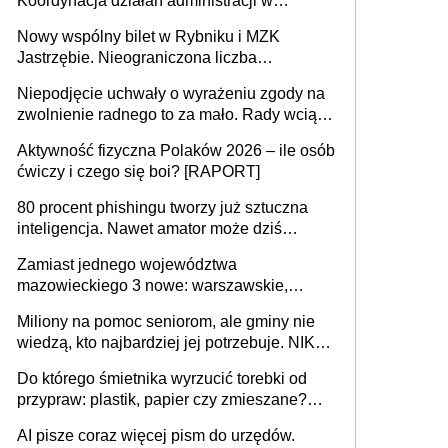
Koordynacja działań administracji w
sprawach złożonych
Nowy wspólny bilet w Rybniku i MZK
Jastrzębie. Nieograniczona liczba
przejazdów za 16 zł
Niepodjęcie uchwały o wyrażeniu zgody na
zwolnienie radnego to za mało. Rady wciąż
popełniają ten błąd, a sądy muszą
Aktywność fizyczna Polaków 2026 – ile osób
rozstrzygać sprawy
ćwiczy i czego się boi? [RAPORT]
80 procent phishingu tworzy już sztuczna
inteligencja. Nawet amator może dziś
przeprowadzić skuteczny cyberatak
Zamiast jednego województwa
mazowieckiego 3 nowe: warszawskie,
płocko-siedleckie i staropolskie. Nigdzie w
Miliony na pomoc seniorom, ale gminy nie
Europie nie ma tak dużych jednostek
wiedzą, kto najbardziej jej potrzebuje. NIK
stołecznych
ujawnia poważną lukę w systemie
Do którego śmietnika wyrzucić torebki od
przypraw: plastik, papier czy zmieszane?
Gdzie wyrzucić młynek po przyprawach?
AI pisze coraz więcej pism do urzędów.