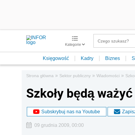
Kategorie
Księgowość
Kadry
Biznes
S
»
»
»
Strona główna
Sektor publiczny
Wiadomości
Szko
Szkoły będą ważyć 
Subskrybuj nas na Youtube
Zapisz
09 grudnia 2009, 00:00