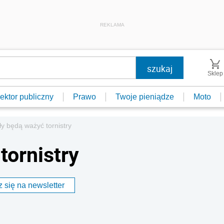
REKLAMA
Sklep
ektor publiczny
Prawo
Twoje pieniądze
Moto
ły będą ważyć tornistry
tornistry
 się na newsletter