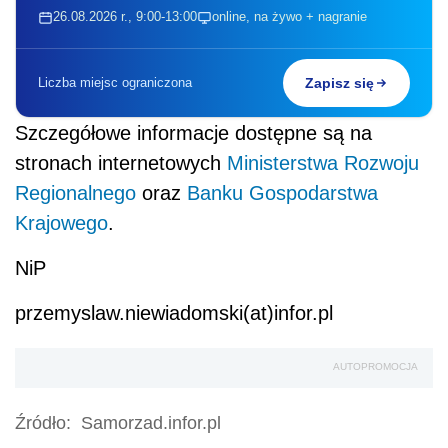
26.08.2026 r., 9:00-13:00
online, na żywo + nagranie
Liczba miejsc ograniczona
Zapisz się
Szczegółowe informacje dostępne są na
stronach internetowych
Ministerstwa Rozwoju
Regionalnego
oraz
Banku Gospodarstwa
Krajowego
.
NiP
przemyslaw.niewiadomski(at)infor.pl
AUTOPROMOCJA
Źródło:
Samorzad.infor.pl