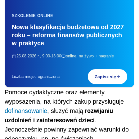
SZKOLENIE ONLINE
Nowa klasyfikacja budżetowa od 2027
roku – reforma finansów publicznych
w praktyce
26.08.2026 r., 9:00-13:00
online, na żywo + nagranie
Liczba miejsc ograniczona
Zapisz się
Pomoce dydaktyczne oraz elementy
wyposażenia, na których zakup przysługuje
rozwijaniu
dofinansowanie
, słuzyć mają
uzdolnień i zainteresowań dzieci
.
Jednocześnie powinny zapewniać warunki do
odpoczynku, np. po ćwiczeniach