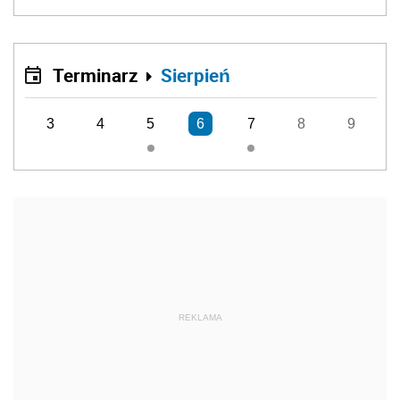
Terminarz
Sierpień
3
4
5
6
7
8
9
REKLAMA