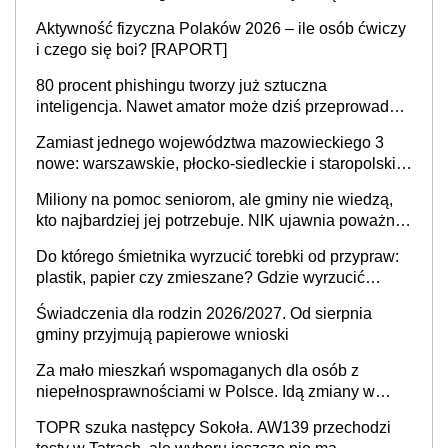
popełniają ten błąd, a sądy muszą rozstrzygać
Aktywność fizyczna Polaków 2026 – ile osób ćwiczy
sprawy
i czego się boi? [RAPORT]
80 procent phishingu tworzy już sztuczna
inteligencja. Nawet amator może dziś przeprowadzić
skuteczny cyberatak
Zamiast jednego województwa mazowieckiego 3
nowe: warszawskie, płocko-siedleckie i staropolskie.
Nigdzie w Europie nie ma tak dużych jednostek
Miliony na pomoc seniorom, ale gminy nie wiedzą,
stołecznych
kto najbardziej jej potrzebuje. NIK ujawnia poważną
lukę w systemie
Do którego śmietnika wyrzucić torebki od przypraw:
plastik, papier czy zmieszane? Gdzie wyrzucić
młynek po przyprawach?
Świadczenia dla rodzin 2026/2027. Od sierpnia
gminy przyjmują papierowe wnioski
Za mało mieszkań wspomaganych dla osób z
niepełnosprawnościami w Polsce. Idą zmiany w
przepisach
TOPR szuka następcy Sokoła. AW139 przechodzi