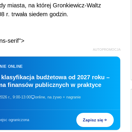
ady miasta, na której Gronkiewicz-Waltz
8 r. trwała siedem godzin.
ns-serif">
AUTOPROMOCJA
NIE ONLINE
klasyfikacja budżetowa od 2027 roku –
ma finansów publicznych w praktyce
026 r., 9:00-13:00
online, na żywo + nagranie
iejsc ograniczona
Zapisz się