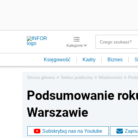
Kategorie
Księgowość
Kadry
Biznes
S
»
»
»
Strona główna
Sektor publiczny
Wiadomości
Pods
Podsumowanie rok
Warszawie
Subskrybuj nas na Youtube
Zapisz