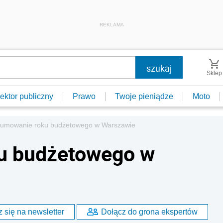
REKLAMA
Sklep
ektor publiczny
Prawo
Twoje pieniądze
Moto
umowanie roku budżetowego w Warszawie
u budżetowego w
 się na newsletter
Dołącz do grona ekspertów