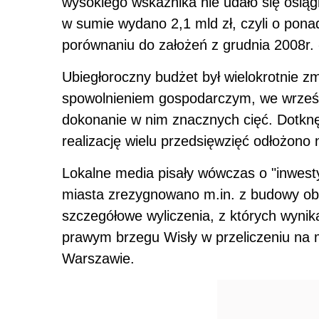
wysokiego wskaźnika nie udało się osią
w sumie wydano 2,1 mld zł, czyli o pona
porównaniu do założeń z grudnia 2008r. -
Ubiegłoroczny budżet był wielokrotnie z
spowolnieniem gospodarczym, we wrześn
dokonanie w nim znacznych cięć. Dotknę
realizację wielu przedsięwzięć odłożono na
Lokalne media pisały wówczas o "inwesty
miasta zrezygnowano m.in. z budowy obw
szczegółowe wyliczenia, z których wynik
prawym brzegu Wisły w przeliczeniu na 
Warszawie.