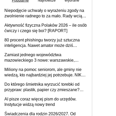
Popularne
Najnowsze
Wybrane
Niepodjęcie uchwały o wyrażeniu zgody na
zwolnienie radnego to za mało. Rady wciąż
popełniają ten błąd, a sądy muszą
Aktywność fizyczna Polaków 2026 – ile osób
rozstrzygać sprawy
ćwiczy i czego się boi? [RAPORT]
80 procent phishingu tworzy już sztuczna
inteligencja. Nawet amator może dziś
przeprowadzić skuteczny cyberatak
Zamiast jednego województwa
mazowieckiego 3 nowe: warszawskie,
płocko-siedleckie i staropolskie. Nigdzie w
Miliony na pomoc seniorom, ale gminy nie
Europie nie ma tak dużych jednostek
wiedzą, kto najbardziej jej potrzebuje. NIK
stołecznych
ujawnia poważną lukę w systemie
Do którego śmietnika wyrzucić torebki od
przypraw: plastik, papier czy zmieszane?
Gdzie wyrzucić młynek po przyprawach?
AI pisze coraz więcej pism do urzędów.
Instytucje widzą nowy trend
Świadczenia dla rodzin 2026/2027. Od