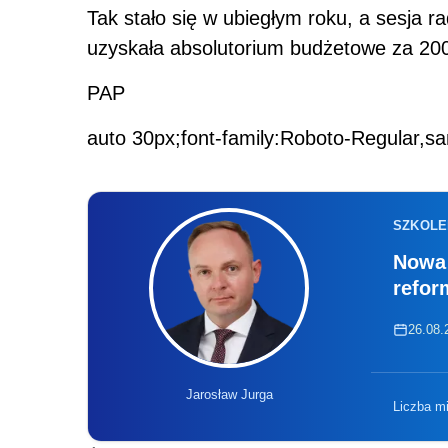
Tak stało się w ubiegłym roku, a sesja r
uzyskała absolutorium budżetowe za 200
PAP
auto 30px;font-family:Roboto-Regular,sa
SZKOLE
Nowa 
refor
26.08.2
Jarosław Jurga
Liczba m