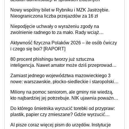
Nowy wspólny bilet w Rybniku i MZK Jastrzębie.
Nieograniczona liczba przejazdów za 16 zł
Niepodjęcie uchwały o wyrażeniu zgody na
zwolnienie radnego to za mało. Rady wciąż
popełniają ten błąd, a sądy muszą rozstrzygać
Aktywność fizyczna Polaków 2026 – ile osób ćwiczy
sprawy
i czego się boi? [RAPORT]
80 procent phishingu tworzy już sztuczna
inteligencja. Nawet amator może dziś przeprowadzić
skuteczny cyberatak
Zamiast jednego województwa mazowieckiego 3
nowe: warszawskie, płocko-siedleckie i staropolskie.
Nigdzie w Europie nie ma tak dużych jednostek
Miliony na pomoc seniorom, ale gminy nie wiedzą,
stołecznych
kto najbardziej jej potrzebuje. NIK ujawnia poważną
lukę w systemie
Do którego śmietnika wyrzucić torebki od przypraw:
plastik, papier czy zmieszane? Gdzie wyrzucić
młynek po przyprawach?
AI pisze coraz więcej pism do urzędów. Instytucje