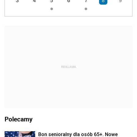
3
4
5
6
7
8
9
REKLAMA
Polecamy
Bon senioralny dla osób 65+. Nowe