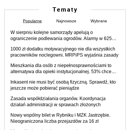
Tematy
Popularne
Najnowsze
Wybrane
W sierpniu kolejne samorządy apelują o
ograniczenie podlewania ogrodów. Alarmy w 625
gminach. Niżówka hydrogeologiczna może objąć
1000 zł dodatku motywacyjnego nie dla wszystkich
cały kraj
pracowników noclegowni. MRPiPS wyjaśnia zasady
Mieszkania dla osób z niepełnosprawnościami to
alternatywa dla opieki instytucjonalnej. 53% chce
mieszkać samodzielnie lub z rodziną
Inkasent nie musi być osobą fizyczną. Sprawdź, kto
jeszcze może pobierać pieniądze
Zasada współdziałania organów. Koordynacja
działań administracji w sprawach złożonych
Nowy wspólny bilet w Rybniku i MZK Jastrzębie.
Nieograniczona liczba przejazdów za 16 zł