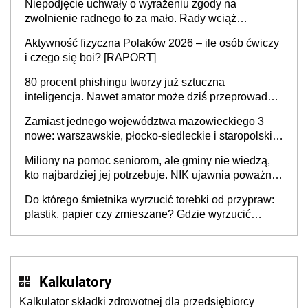
Niepodjęcie uchwały o wyrażeniu zgody na
zwolnienie radnego to za mało. Rady wciąż
popełniają ten błąd, a sądy muszą rozstrzygać
Aktywność fizyczna Polaków 2026 – ile osób ćwiczy
sprawy
i czego się boi? [RAPORT]
80 procent phishingu tworzy już sztuczna
inteligencja. Nawet amator może dziś przeprowadzić
skuteczny cyberatak
Zamiast jednego województwa mazowieckiego 3
nowe: warszawskie, płocko-siedleckie i staropolskie.
Nigdzie w Europie nie ma tak dużych jednostek
Miliony na pomoc seniorom, ale gminy nie wiedzą,
stołecznych
kto najbardziej jej potrzebuje. NIK ujawnia poważną
lukę w systemie
Do którego śmietnika wyrzucić torebki od przypraw:
plastik, papier czy zmieszane? Gdzie wyrzucić
młynek po przyprawach?
Kalkulatory
Kalkulator składki zdrowotnej dla przedsiębiorcy