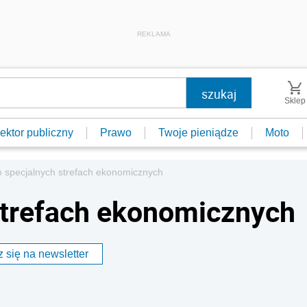
REKLAMA
Sklep
ektor publiczny
Prawo
Twoje pieniądze
Moto
o specjalnych strefach ekonomicznych
strefach ekonomicznych
 się na newsletter