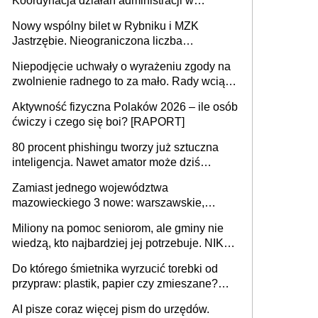
Koordynacja działań administracji w
sprawach złożonych
Nowy wspólny bilet w Rybniku i MZK
Jastrzębie. Nieograniczona liczba
przejazdów za 16 zł
Niepodjęcie uchwały o wyrażeniu zgody na
zwolnienie radnego to za mało. Rady wciąż
popełniają ten błąd, a sądy muszą
Aktywność fizyczna Polaków 2026 – ile osób
rozstrzygać sprawy
ćwiczy i czego się boi? [RAPORT]
80 procent phishingu tworzy już sztuczna
inteligencja. Nawet amator może dziś
przeprowadzić skuteczny cyberatak
Zamiast jednego województwa
mazowieckiego 3 nowe: warszawskie,
płocko-siedleckie i staropolskie. Nigdzie w
Miliony na pomoc seniorom, ale gminy nie
Europie nie ma tak dużych jednostek
wiedzą, kto najbardziej jej potrzebuje. NIK
stołecznych
ujawnia poważną lukę w systemie
Do którego śmietnika wyrzucić torebki od
przypraw: plastik, papier czy zmieszane?
Gdzie wyrzucić młynek po przyprawach?
AI pisze coraz więcej pism do urzędów.