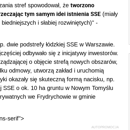
tworzono
zania stref spowodował, że
rzeczając tym samym idei istnienia SSE
(miały
edniejszych i słabiej rozwiniętych)" -
p. dwie podstrefy łódzkiej SSE w Warszawie.
jczęściej odbywało się z inicjatywy inwestorów.
rządzającej o objęcie strefą nowych obszarów,
adku odmowy, utworzą zakład i uruchomią
yki okazały się skuteczną formą nacisku, np.
iej SSE o ok. 10 ha gruntu w Nowym Tomyślu
prywatnych we Frydrychowie w gminie
ns-serif">
AUTOPROMOCJA