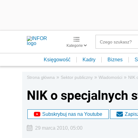
Kategorie
Księgowość
Kadry
Biznes
S
»
»
»
Strona główna
Sektor publiczny
Wiadomości
NIK 
NIK o specjalnych 
Subskrybuj nas na Youtube
Zapisz
29 marca 2010, 05:00