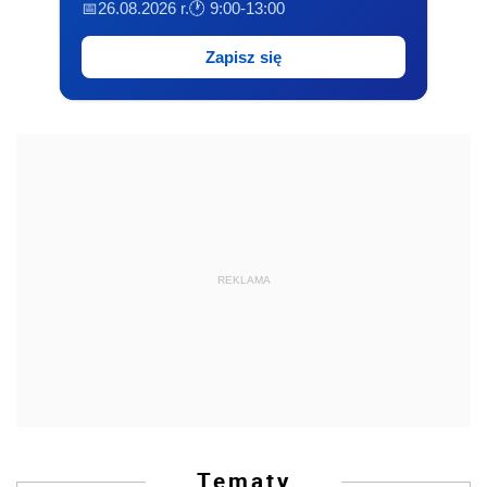
📅26.08.2026 r.
🕐 9:00-13:00
Zapisz się
REKLAMA
Tematy