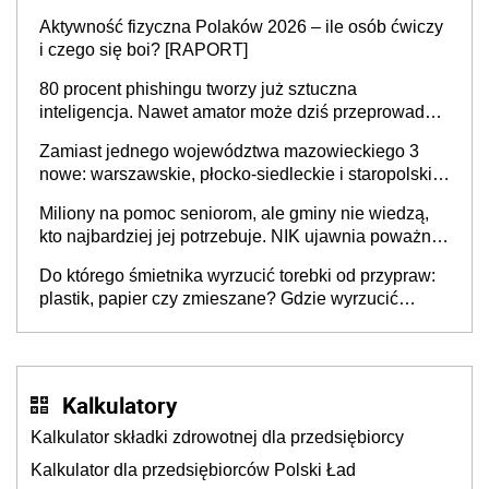
popełniają ten błąd, a sądy muszą rozstrzygać
Aktywność fizyczna Polaków 2026 – ile osób ćwiczy
sprawy
i czego się boi? [RAPORT]
80 procent phishingu tworzy już sztuczna
inteligencja. Nawet amator może dziś przeprowadzić
skuteczny cyberatak
Zamiast jednego województwa mazowieckiego 3
nowe: warszawskie, płocko-siedleckie i staropolskie.
Nigdzie w Europie nie ma tak dużych jednostek
Miliony na pomoc seniorom, ale gminy nie wiedzą,
stołecznych
kto najbardziej jej potrzebuje. NIK ujawnia poważną
lukę w systemie
Do którego śmietnika wyrzucić torebki od przypraw:
plastik, papier czy zmieszane? Gdzie wyrzucić
młynek po przyprawach?
Kalkulatory
Kalkulator składki zdrowotnej dla przedsiębiorcy
Kalkulator dla przedsiębiorców Polski Ład