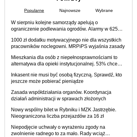
Popularne
Najnowsze
Wybrane
W sierpniu kolejne samorządy apelują o
ograniczenie podlewania ogrodów. Alarmy w 625
gminach. Niżówka hydrogeologiczna może objąć
1000 zł dodatku motywacyjnego nie dla wszystkich
cały kraj
pracowników noclegowni. MRPiPS wyjaśnia zasady
Mieszkania dla osób z niepełnosprawnościami to
alternatywa dla opieki instytucjonalnej. 53% chce
mieszkać samodzielnie lub z rodziną
Inkasent nie musi być osobą fizyczną. Sprawdź, kto
jeszcze może pobierać pieniądze
Zasada współdziałania organów. Koordynacja
działań administracji w sprawach złożonych
Nowy wspólny bilet w Rybniku i MZK Jastrzębie.
Nieograniczona liczba przejazdów za 16 zł
Niepodjęcie uchwały o wyrażeniu zgody na
zwolnienie radnego to za mało. Rady wciąż