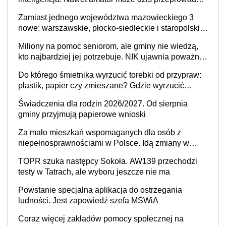
skuteczny cyberatak
Zamiast jednego województwa mazowieckiego 3
nowe: warszawskie, płocko-siedleckie i staropolskie.
Nigdzie w Europie nie ma tak dużych jednostek
Miliony na pomoc seniorom, ale gminy nie wiedzą,
stołecznych
kto najbardziej jej potrzebuje. NIK ujawnia poważną
lukę w systemie
Do którego śmietnika wyrzucić torebki od przypraw:
plastik, papier czy zmieszane? Gdzie wyrzucić
młynek po przyprawach?
Świadczenia dla rodzin 2026/2027. Od sierpnia
gminy przyjmują papierowe wnioski
Za mało mieszkań wspomaganych dla osób z
niepełnosprawnościami w Polsce. Idą zmiany w
przepisach
TOPR szuka następcy Sokoła. AW139 przechodzi
testy w Tatrach, ale wyboru jeszcze nie ma
Powstanie specjalna aplikacja do ostrzegania
ludności. Jest zapowiedź szefa MSWiA
Coraz więcej zakładów pomocy społecznej na