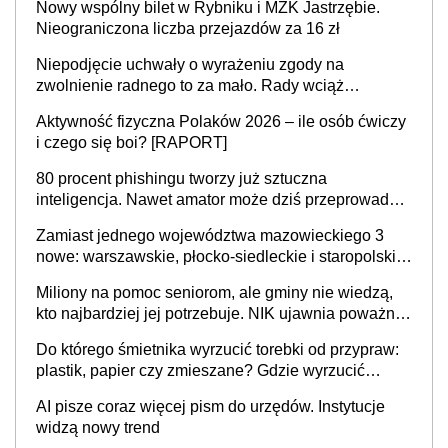
Nowy wspólny bilet w Rybniku i MZK Jastrzębie.
Nieograniczona liczba przejazdów za 16 zł
Niepodjęcie uchwały o wyrażeniu zgody na
zwolnienie radnego to za mało. Rady wciąż
popełniają ten błąd, a sądy muszą rozstrzygać
Aktywność fizyczna Polaków 2026 – ile osób ćwiczy
sprawy
i czego się boi? [RAPORT]
80 procent phishingu tworzy już sztuczna
inteligencja. Nawet amator może dziś przeprowadzić
skuteczny cyberatak
Zamiast jednego województwa mazowieckiego 3
nowe: warszawskie, płocko-siedleckie i staropolskie.
Nigdzie w Europie nie ma tak dużych jednostek
Miliony na pomoc seniorom, ale gminy nie wiedzą,
stołecznych
kto najbardziej jej potrzebuje. NIK ujawnia poważną
lukę w systemie
Do którego śmietnika wyrzucić torebki od przypraw:
plastik, papier czy zmieszane? Gdzie wyrzucić
młynek po przyprawach?
AI pisze coraz więcej pism do urzędów. Instytucje
widzą nowy trend