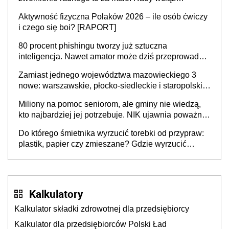
popełniają ten błąd, a sądy muszą rozstrzygać
Aktywność fizyczna Polaków 2026 – ile osób ćwiczy
sprawy
i czego się boi? [RAPORT]
80 procent phishingu tworzy już sztuczna
inteligencja. Nawet amator może dziś przeprowadzić
skuteczny cyberatak
Zamiast jednego województwa mazowieckiego 3
nowe: warszawskie, płocko-siedleckie i staropolskie.
Nigdzie w Europie nie ma tak dużych jednostek
Miliony na pomoc seniorom, ale gminy nie wiedzą,
stołecznych
kto najbardziej jej potrzebuje. NIK ujawnia poważną
lukę w systemie
Do którego śmietnika wyrzucić torebki od przypraw:
plastik, papier czy zmieszane? Gdzie wyrzucić
młynek po przyprawach?
Kalkulatory
Kalkulator składki zdrowotnej dla przedsiębiorcy
Kalkulator dla przedsiębiorców Polski Ład