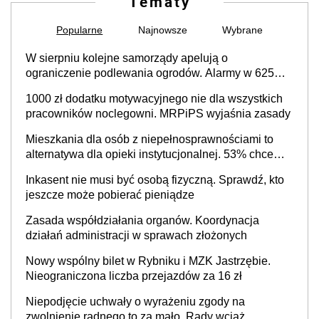
Tematy
Popularne
Najnowsze
Wybrane
W sierpniu kolejne samorządy apelują o
ograniczenie podlewania ogrodów. Alarmy w 625
gminach. Niżówka hydrogeologiczna może objąć
1000 zł dodatku motywacyjnego nie dla wszystkich
cały kraj
pracowników noclegowni. MRPiPS wyjaśnia zasady
Mieszkania dla osób z niepełnosprawnościami to
alternatywa dla opieki instytucjonalnej. 53% chce
mieszkać samodzielnie lub z rodziną
Inkasent nie musi być osobą fizyczną. Sprawdź, kto
jeszcze może pobierać pieniądze
Zasada współdziałania organów. Koordynacja
działań administracji w sprawach złożonych
Nowy wspólny bilet w Rybniku i MZK Jastrzębie.
Nieograniczona liczba przejazdów za 16 zł
Niepodjęcie uchwały o wyrażeniu zgody na
zwolnienie radnego to za mało. Rady wciąż