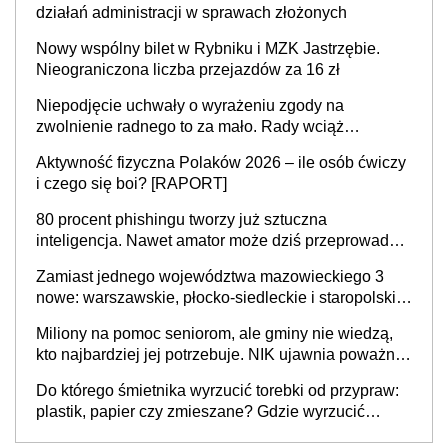
działań administracji w sprawach złożonych
Nowy wspólny bilet w Rybniku i MZK Jastrzębie.
Nieograniczona liczba przejazdów za 16 zł
Niepodjęcie uchwały o wyrażeniu zgody na
zwolnienie radnego to za mało. Rady wciąż
popełniają ten błąd, a sądy muszą rozstrzygać
Aktywność fizyczna Polaków 2026 – ile osób ćwiczy
sprawy
i czego się boi? [RAPORT]
80 procent phishingu tworzy już sztuczna
inteligencja. Nawet amator może dziś przeprowadzić
skuteczny cyberatak
Zamiast jednego województwa mazowieckiego 3
nowe: warszawskie, płocko-siedleckie i staropolskie.
Nigdzie w Europie nie ma tak dużych jednostek
Miliony na pomoc seniorom, ale gminy nie wiedzą,
stołecznych
kto najbardziej jej potrzebuje. NIK ujawnia poważną
lukę w systemie
Do którego śmietnika wyrzucić torebki od przypraw:
plastik, papier czy zmieszane? Gdzie wyrzucić
młynek po przyprawach?