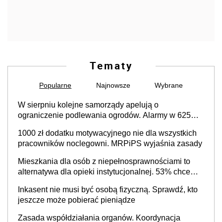
Tematy
Popularne
Najnowsze
Wybrane
W sierpniu kolejne samorządy apelują o
ograniczenie podlewania ogrodów. Alarmy w 625
gminach. Niżówka hydrogeologiczna może objąć
1000 zł dodatku motywacyjnego nie dla wszystkich
cały kraj
pracowników noclegowni. MRPiPS wyjaśnia zasady
Mieszkania dla osób z niepełnosprawnościami to
alternatywa dla opieki instytucjonalnej. 53% chce
mieszkać samodzielnie lub z rodziną
Inkasent nie musi być osobą fizyczną. Sprawdź, kto
jeszcze może pobierać pieniądze
Zasada współdziałania organów. Koordynacja