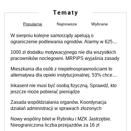
Tematy
Popularne
Najnowsze
Wybrane
W sierpniu kolejne samorządy apelują o
ograniczenie podlewania ogrodów. Alarmy w 625
gminach. Niżówka hydrogeologiczna może objąć
1000 zł dodatku motywacyjnego nie dla wszystkich
cały kraj
pracowników noclegowni. MRPiPS wyjaśnia zasady
Mieszkania dla osób z niepełnosprawnościami to
alternatywa dla opieki instytucjonalnej. 53% chce
mieszkać samodzielnie lub z rodziną
Inkasent nie musi być osobą fizyczną. Sprawdź, kto
jeszcze może pobierać pieniądze
Zasada współdziałania organów. Koordynacja
działań administracji w sprawach złożonych
Nowy wspólny bilet w Rybniku i MZK Jastrzębie.
Nieograniczona liczba przejazdów za 16 zł