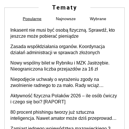
Tematy
Popularne
Najnowsze
Wybrane
Inkasent nie musi być osobą fizyczną. Sprawdź, kto
jeszcze może pobierać pieniądze
Zasada współdziałania organów. Koordynacja
działań administracji w sprawach złożonych
Nowy wspólny bilet w Rybniku i MZK Jastrzębie.
Nieograniczona liczba przejazdów za 16 zł
Niepodjęcie uchwały o wyrażeniu zgody na
zwolnienie radnego to za mało. Rady wciąż
popełniają ten błąd, a sądy muszą rozstrzygać
Aktywność fizyczna Polaków 2026 – ile osób ćwiczy
sprawy
i czego się boi? [RAPORT]
80 procent phishingu tworzy już sztuczna
inteligencja. Nawet amator może dziś przeprowadzić
skuteczny cyberatak
Zamiast jednego województwa mazowieckiego 3