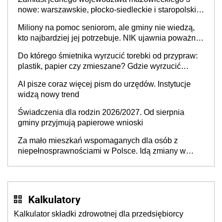
nowe: warszawskie, płocko-siedleckie i staropolskie.
Nigdzie w Europie nie ma tak dużych jednostek
Miliony na pomoc seniorom, ale gminy nie wiedzą,
stołecznych
kto najbardziej jej potrzebuje. NIK ujawnia poważną
lukę w systemie
Do którego śmietnika wyrzucić torebki od przypraw:
plastik, papier czy zmieszane? Gdzie wyrzucić
młynek po przyprawach?
AI pisze coraz więcej pism do urzędów. Instytucje
widzą nowy trend
Świadczenia dla rodzin 2026/2027. Od sierpnia
gminy przyjmują papierowe wnioski
Za mało mieszkań wspomaganych dla osób z
niepełnosprawnościami w Polsce. Idą zmiany w
przepisach
Kalkulatory
Kalkulator składki zdrowotnej dla przedsiębiorcy