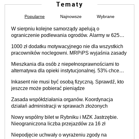
Tematy
Popularne
Najnowsze
Wybrane
W sierpniu kolejne samorządy apelują o
ograniczenie podlewania ogrodów. Alarmy w 625
gminach. Niżówka hydrogeologiczna może objąć
1000 zł dodatku motywacyjnego nie dla wszystkich
cały kraj
pracowników noclegowni. MRPiPS wyjaśnia zasady
Mieszkania dla osób z niepełnosprawnościami to
alternatywa dla opieki instytucjonalnej. 53% chce
mieszkać samodzielnie lub z rodziną
Inkasent nie musi być osobą fizyczną. Sprawdź, kto
jeszcze może pobierać pieniądze
Zasada współdziałania organów. Koordynacja
działań administracji w sprawach złożonych
Nowy wspólny bilet w Rybniku i MZK Jastrzębie.
Nieograniczona liczba przejazdów za 16 zł
Niepodjęcie uchwały o wyrażeniu zgody na