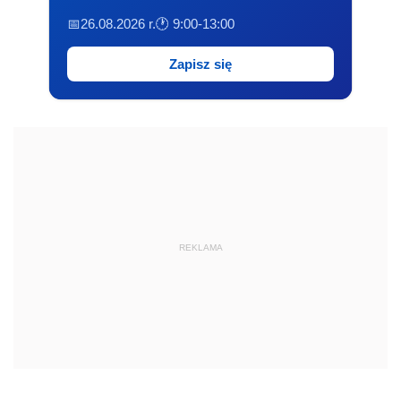
📅26.08.2026 r.
🕐 9:00-13:00
Zapisz się
REKLAMA