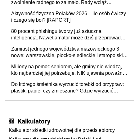
zwolnienie radnego to za mało. Rady wciąż
popełniają ten błąd, a sądy muszą rozstrzygać
Aktywność fizyczna Polaków 2026 – ile osób ćwiczy
sprawy
i czego się boi? [RAPORT]
80 procent phishingu tworzy już sztuczna
inteligencja. Nawet amator może dziś przeprowadzić
skuteczny cyberatak
Zamiast jednego województwa mazowieckiego 3
nowe: warszawskie, płocko-siedleckie i staropolskie.
Nigdzie w Europie nie ma tak dużych jednostek
Miliony na pomoc seniorom, ale gminy nie wiedzą,
stołecznych
kto najbardziej jej potrzebuje. NIK ujawnia poważną
lukę w systemie
Do którego śmietnika wyrzucić torebki od przypraw:
plastik, papier czy zmieszane? Gdzie wyrzucić
młynek po przyprawach?
Kalkulatory
Kalkulator składki zdrowotnej dla przedsiębiorcy