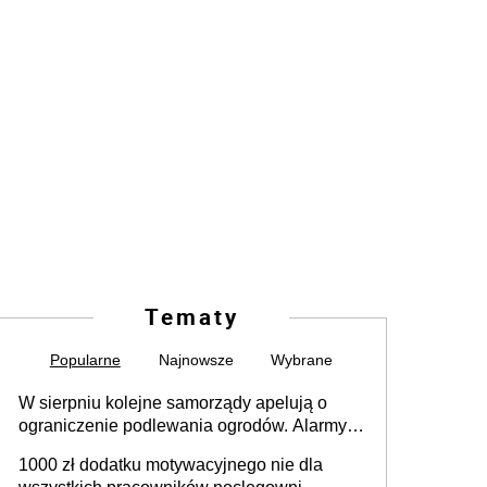
Tematy
Popularne
Najnowsze
Wybrane
W sierpniu kolejne samorządy apelują o
ograniczenie podlewania ogrodów. Alarmy w
625 gminach. Niżówka hydrogeologiczna
1000 zł dodatku motywacyjnego nie dla
może objąć cały kraj