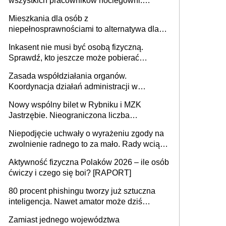
wszystkich pracowników noclegowni.
MRPiPS wyjaśnia zasady
Mieszkania dla osób z
niepełnosprawnościami to alternatywa dla
opieki instytucjonalnej. 53% chce mieszkać
Inkasent nie musi być osobą fizyczną.
samodzielnie lub z rodziną
Sprawdź, kto jeszcze może pobierać
pieniądze
Zasada współdziałania organów.
Koordynacja działań administracji w
sprawach złożonych
Nowy wspólny bilet w Rybniku i MZK
Jastrzębie. Nieograniczona liczba
przejazdów za 16 zł
Niepodjęcie uchwały o wyrażeniu zgody na
zwolnienie radnego to za mało. Rady wciąż
popełniają ten błąd, a sądy muszą
Aktywność fizyczna Polaków 2026 – ile osób
rozstrzygać sprawy
ćwiczy i czego się boi? [RAPORT]
80 procent phishingu tworzy już sztuczna
inteligencja. Nawet amator może dziś
przeprowadzić skuteczny cyberatak
Zamiast jednego województwa