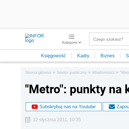
Kategorie
Księgowość
Kadry
Biznes
S
»
»
»
Strona główna
Sektor publiczny
Wiadomości
"Met
"Metro": punkty na 
Subskrybuj nas na Youtube
Zapisz
12 stycznia 2011, 10:35