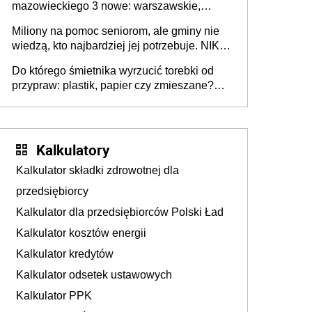
mazowieckiego 3 nowe: warszawskie,
płocko-siedleckie i staropolskie. Nigdzie w
Miliony na pomoc seniorom, ale gminy nie
Europie nie ma tak dużych jednostek
wiedzą, kto najbardziej jej potrzebuje. NIK
stołecznych
ujawnia poważną lukę w systemie
Do którego śmietnika wyrzucić torebki od
przypraw: plastik, papier czy zmieszane?
Gdzie wyrzucić młynek po przyprawach?
Kalkulatory
Kalkulator składki zdrowotnej dla
przedsiębiorcy
Kalkulator dla przedsiębiorców Polski Ład
Kalkulator kosztów energii
Kalkulator kredytów
Kalkulator odsetek ustawowych
Kalkulator PPK