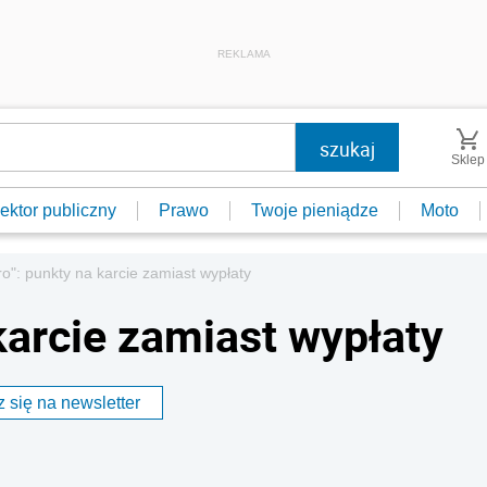
REKLAMA
Sklep
ektor publiczny
Prawo
Twoje pieniądze
Moto
ro": punkty na karcie zamiast wypłaty
karcie zamiast wypłaty
 się na newsletter