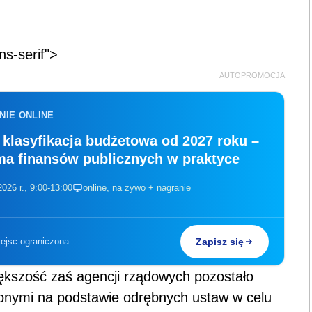
ns-serif">
AUTOPROMOCJA
NIE ONLINE
klasyfikacja budżetowa od 2027 roku –
ma finansów publicznych w praktyce
026 r., 9:00-13:00
online, na żywo + nagranie
iejsc ograniczona
Zapisz się
iększość zaś agencji rządowych pozostało
nymi na podstawie odrębnych ustaw w celu