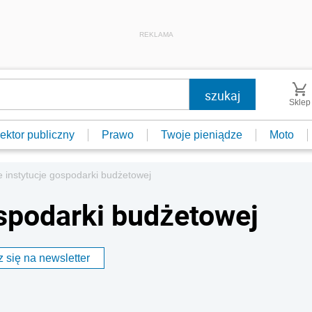
REKLAMA
Sklep
ektor publiczny
Prawo
Twoje pieniądze
Moto
 instytucje gospodarki budżetowej
spodarki budżetowej
 się na newsletter