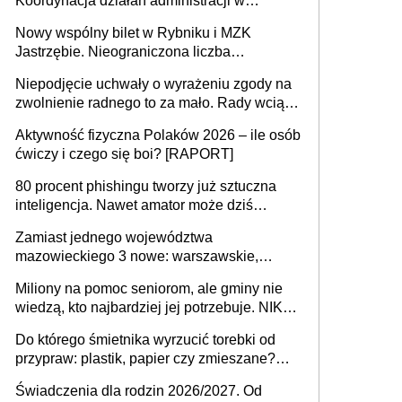
Koordynacja działań administracji w
sprawach złożonych
Nowy wspólny bilet w Rybniku i MZK
Jastrzębie. Nieograniczona liczba
przejazdów za 16 zł
Niepodjęcie uchwały o wyrażeniu zgody na
zwolnienie radnego to za mało. Rady wciąż
popełniają ten błąd, a sądy muszą
Aktywność fizyczna Polaków 2026 – ile osób
rozstrzygać sprawy
ćwiczy i czego się boi? [RAPORT]
80 procent phishingu tworzy już sztuczna
inteligencja. Nawet amator może dziś
przeprowadzić skuteczny cyberatak
Zamiast jednego województwa
mazowieckiego 3 nowe: warszawskie,
płocko-siedleckie i staropolskie. Nigdzie w
Miliony na pomoc seniorom, ale gminy nie
Europie nie ma tak dużych jednostek
wiedzą, kto najbardziej jej potrzebuje. NIK
stołecznych
ujawnia poważną lukę w systemie
Do którego śmietnika wyrzucić torebki od
przypraw: plastik, papier czy zmieszane?
Gdzie wyrzucić młynek po przyprawach?
Świadczenia dla rodzin 2026/2027. Od