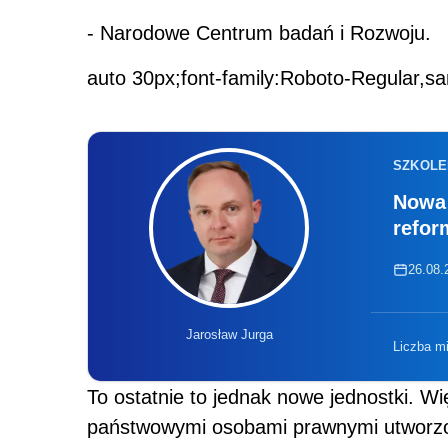
- Narodowe Centrum badań i Rozwoju.
auto 30px;font-family:Roboto-Regular,sa
SZKOLE
Nowa 
refor
26.08.2
Jarosław Jurga
Liczba m
To ostatnie to jednak nowe jednostki. W
państwowymi osobami prawnymi utworzo