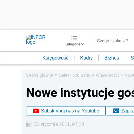
Kategorie
Księgowość
Kadry
Biznes
S
»
»
»
Strona główna
Sektor publiczny
Wiadomości
Nowe
Nowe instytucje go
Subskrybuj nas na Youtube
Zapisz
31 stycznia 2011, 04:10