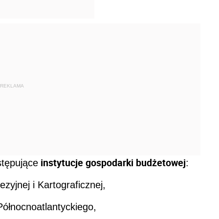
REKLAMA
instytucje gospodarki budżetowej
stępujące
:
yjnej i Kartograficznej,
 Północnoatlantyckiego,