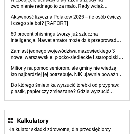
zwolnienie radnego to za mało. Rady wciąż
popełniają ten błąd, a sądy muszą rozstrzygać
Aktywność fizyczna Polaków 2026 – ile osób ćwiczy
sprawy
i czego się boi? [RAPORT]
80 procent phishingu tworzy już sztuczna
inteligencja. Nawet amator może dziś przeprowadzić
skuteczny cyberatak
Zamiast jednego województwa mazowieckiego 3
nowe: warszawskie, płocko-siedleckie i staropolskie.
Nigdzie w Europie nie ma tak dużych jednostek
Miliony na pomoc seniorom, ale gminy nie wiedzą,
stołecznych
kto najbardziej jej potrzebuje. NIK ujawnia poważną
lukę w systemie
Do którego śmietnika wyrzucić torebki od przypraw:
plastik, papier czy zmieszane? Gdzie wyrzucić
młynek po przyprawach?
Kalkulatory
Kalkulator składki zdrowotnej dla przedsiębiorcy