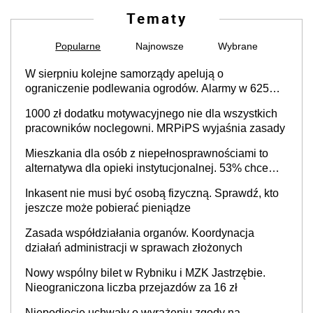
Tematy
Popularne
Najnowsze
Wybrane
W sierpniu kolejne samorządy apelują o
ograniczenie podlewania ogrodów. Alarmy w 625
gminach. Niżówka hydrogeologiczna może objąć
1000 zł dodatku motywacyjnego nie dla wszystkich
cały kraj
pracowników noclegowni. MRPiPS wyjaśnia zasady
Mieszkania dla osób z niepełnosprawnościami to
alternatywa dla opieki instytucjonalnej. 53% chce
mieszkać samodzielnie lub z rodziną
Inkasent nie musi być osobą fizyczną. Sprawdź, kto
jeszcze może pobierać pieniądze
Zasada współdziałania organów. Koordynacja
działań administracji w sprawach złożonych
Nowy wspólny bilet w Rybniku i MZK Jastrzębie.
Nieograniczona liczba przejazdów za 16 zł
Niepodjęcie uchwały o wyrażeniu zgody na