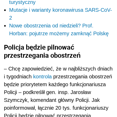
i tygodniach
kontrola
przestrzegania obostrzeń
będzie priorytetem każdego funkcjonariusza
Policji – podkreślił gen. insp. Jarosław
Szymczyk, komendant główny Policji. Jak
poinformował, łącznie 20 tys. funkcjonariuszy
Policji będzie pilnować przestrzegania
obowiązujących obostrzeń. Wzmożone
kontrole wiążą się również z karami. Na
przestrzeni ostatnich tygodni i miesięcy średnia
dobowa liczba osób, które były rozliczane za
brak maseczek to ok. 2,5 tys., natomiast tylko
minionej doby było to blisko 9 tys. osób.
– Chcę podkreślić, że nie chodzi nam o wyścig
danych statystycznych. Nie chodzi o liczbę