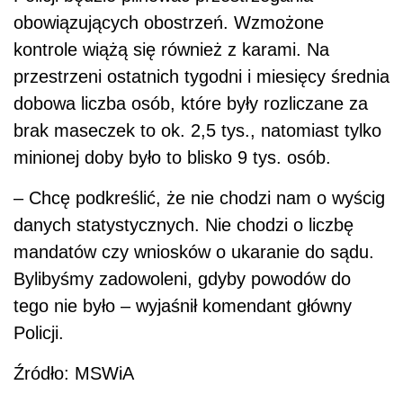
mandatów czy wniosków o ukaranie do sądu.
Bylibyśmy zadowoleni, gdyby powodów do
tego nie było – wyjaśnił komendant główny
Policji.
Źródło: MSWiA
auto 30px;font-family:Roboto-Regular,sans-
serif">
AUTOPROMOCJA