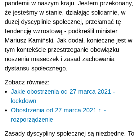
Jakie obostrzenia od 27 marca 2021 -
lockdown
Obostrzenia od 27 marca 2021 r. -
rozporządzenie
Zasady dyscypliny społecznej są niezbędne. To
proste zasady, każdy może je realizować we
własnym interesie, ale musi też pamiętać o
swoim obowiązku wobec innych obywateli, bo
przez swoją nieodpowiedzialność może narazić
innych na chorobę - podkreślił szef MSWiA.
Zaapelował również, aby w najbliższym czasie
podtrzymać społeczną odpowiedzialność.
Razem, działając wspólnie, solidarnie damy
radę pandemii. Są ku temu realne podstawy i