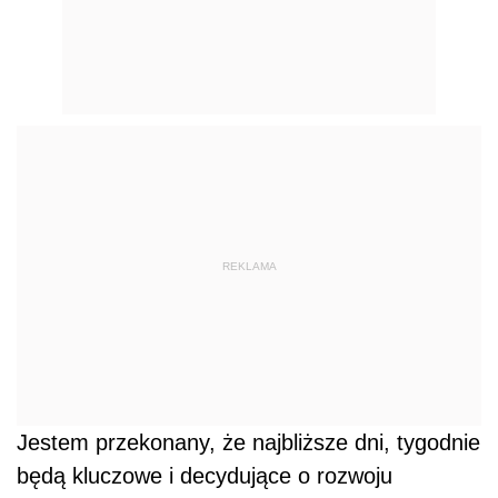
Jestem przekonany, że najbliższe dni, tygodnie
będą kluczowe i decydujące o rozwoju
pandemii w naszym kraju. Jestem przekonany,
że jesteśmy w stanie, działając solidarnie, w
dużej dyscyplinie społecznej, przełamać tę
tendencję wzrostową - podkreślił minister
Mariusz Kamiński. Jak dodał, konieczne jest w
tym kontekście przestrzeganie obowiązku
noszenia maseczek i zasad zachowania
dystansu społecznego.
Zobacz również: