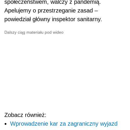
Zobacz również:
Wprowadzenie kar za zagraniczny wyjazd
turystyczny
Mutacje i warianty koronawirusa SARS-CoV-
2
Nowe obostrzenia od niedzieli? Prof.
Horban: pojutrze możemy zamknąć Polskę
Policja będzie pilnować
przestrzegania obostrzeń
– Chcę zapowiedzieć, że w najbliższych dniach