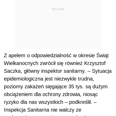
Saczka, główny inspektor sanitarny. – Sytuacja
epidemiologiczna jest niezwykle trudna,
poziomy zakażeń sięgające 35 tys. są dużym
obciążeniem dla ochrony zdrowia, niosąc
ryzyko dla nas wszystkich – podkreślił. –
Inspekcja Sanitarna nie walczy ze
społeczeństwem, walczy z pandemią.
Apelujemy o przestrzeganie zasad –
powiedział główny inspektor sanitarny.
Dalszy ciąg materiału pod wideo