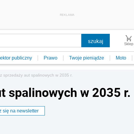
REKLAMA
Sklep
ektor publiczny
Prawo
Twoje pieniądze
Moto
z sprzedaży aut spalinowych w 2035 r.
t spalinowych w 2035 r.
 się na newsletter