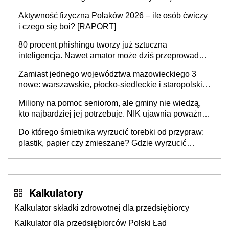
popełniają ten błąd, a sądy muszą rozstrzygać
Aktywność fizyczna Polaków 2026 – ile osób ćwiczy
sprawy
i czego się boi? [RAPORT]
80 procent phishingu tworzy już sztuczna
inteligencja. Nawet amator może dziś przeprowadzić
skuteczny cyberatak
Zamiast jednego województwa mazowieckiego 3
nowe: warszawskie, płocko-siedleckie i staropolskie.
Nigdzie w Europie nie ma tak dużych jednostek
Miliony na pomoc seniorom, ale gminy nie wiedzą,
stołecznych
kto najbardziej jej potrzebuje. NIK ujawnia poważną
lukę w systemie
Do którego śmietnika wyrzucić torebki od przypraw:
plastik, papier czy zmieszane? Gdzie wyrzucić
młynek po przyprawach?
Kalkulatory
Kalkulator składki zdrowotnej dla przedsiębiorcy
Kalkulator dla przedsiębiorców Polski Ład