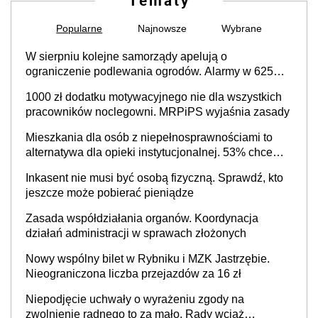
Tematy
Popularne
Najnowsze
Wybrane
W sierpniu kolejne samorządy apelują o
ograniczenie podlewania ogrodów. Alarmy w 625
gminach. Niżówka hydrogeologiczna może objąć
1000 zł dodatku motywacyjnego nie dla wszystkich
cały kraj
pracowników noclegowni. MRPiPS wyjaśnia zasady
Mieszkania dla osób z niepełnosprawnościami to
alternatywa dla opieki instytucjonalnej. 53% chce
mieszkać samodzielnie lub z rodziną
Inkasent nie musi być osobą fizyczną. Sprawdź, kto
jeszcze może pobierać pieniądze
Zasada współdziałania organów. Koordynacja
działań administracji w sprawach złożonych
Nowy wspólny bilet w Rybniku i MZK Jastrzębie.
Nieograniczona liczba przejazdów za 16 zł
Niepodjęcie uchwały o wyrażeniu zgody na
zwolnienie radnego to za mało. Rady wciąż