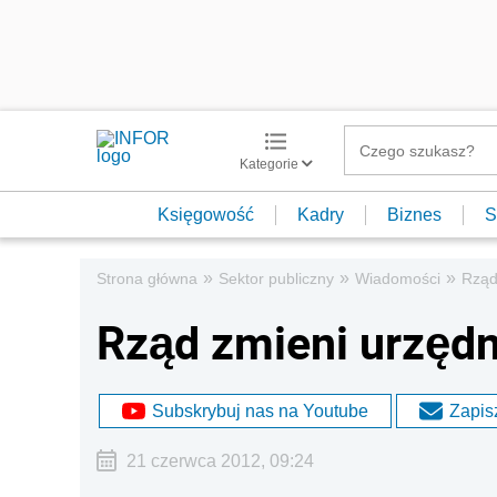
Kategorie
Księgowość
Kadry
Biznes
S
»
»
»
Strona główna
Sektor publiczny
Wiadomości
Rząd
Rząd zmieni urzęd
Subskrybuj nas na Youtube
Zapisz
21 czerwca 2012, 09:24