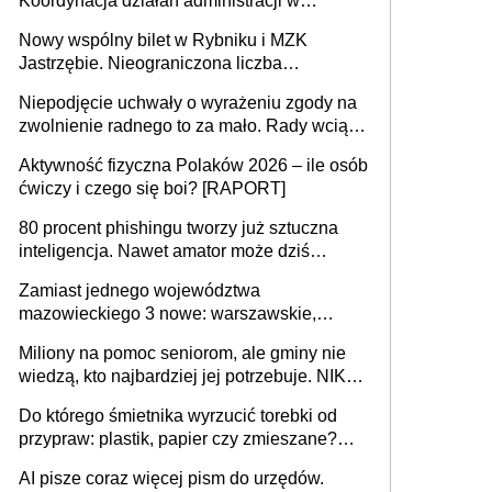
Koordynacja działań administracji w
sprawach złożonych
Nowy wspólny bilet w Rybniku i MZK
Jastrzębie. Nieograniczona liczba
przejazdów za 16 zł
Niepodjęcie uchwały o wyrażeniu zgody na
zwolnienie radnego to za mało. Rady wciąż
popełniają ten błąd, a sądy muszą
Aktywność fizyczna Polaków 2026 – ile osób
rozstrzygać sprawy
ćwiczy i czego się boi? [RAPORT]
80 procent phishingu tworzy już sztuczna
inteligencja. Nawet amator może dziś
przeprowadzić skuteczny cyberatak
Zamiast jednego województwa
mazowieckiego 3 nowe: warszawskie,
płocko-siedleckie i staropolskie. Nigdzie w
Miliony na pomoc seniorom, ale gminy nie
Europie nie ma tak dużych jednostek
wiedzą, kto najbardziej jej potrzebuje. NIK
stołecznych
ujawnia poważną lukę w systemie
Do którego śmietnika wyrzucić torebki od
przypraw: plastik, papier czy zmieszane?
Gdzie wyrzucić młynek po przyprawach?
AI pisze coraz więcej pism do urzędów.