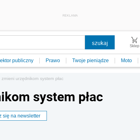
REKLAMA
Sklep
ektor publiczny
Prawo
Twoje pieniądze
Moto
 zmieni urzędnikom system płac
nikom system płac
 się na newsletter