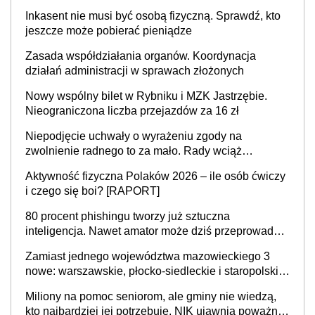
Inkasent nie musi być osobą fizyczną. Sprawdź, kto
jeszcze może pobierać pieniądze
Zasada współdziałania organów. Koordynacja
działań administracji w sprawach złożonych
Nowy wspólny bilet w Rybniku i MZK Jastrzębie.
Nieograniczona liczba przejazdów za 16 zł
Niepodjęcie uchwały o wyrażeniu zgody na
zwolnienie radnego to za mało. Rady wciąż
popełniają ten błąd, a sądy muszą rozstrzygać
Aktywność fizyczna Polaków 2026 – ile osób ćwiczy
sprawy
i czego się boi? [RAPORT]
80 procent phishingu tworzy już sztuczna
inteligencja. Nawet amator może dziś przeprowadzić
skuteczny cyberatak
Zamiast jednego województwa mazowieckiego 3
nowe: warszawskie, płocko-siedleckie i staropolskie.
Nigdzie w Europie nie ma tak dużych jednostek
Miliony na pomoc seniorom, ale gminy nie wiedzą,
stołecznych
kto najbardziej jej potrzebuje. NIK ujawnia poważną