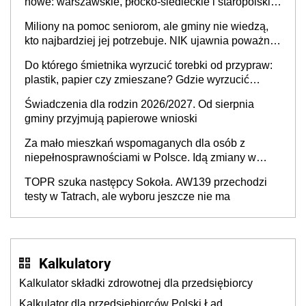
nowe: warszawskie, płocko-siedleckie i staropolskie.
Nigdzie w Europie nie ma tak dużych jednostek
Miliony na pomoc seniorom, ale gminy nie wiedzą,
stołecznych
kto najbardziej jej potrzebuje. NIK ujawnia poważną
lukę w systemie
Do którego śmietnika wyrzucić torebki od przypraw:
plastik, papier czy zmieszane? Gdzie wyrzucić
młynek po przyprawach?
Świadczenia dla rodzin 2026/2027. Od sierpnia
gminy przyjmują papierowe wnioski
Za mało mieszkań wspomaganych dla osób z
niepełnosprawnościami w Polsce. Idą zmiany w
przepisach
TOPR szuka następcy Sokoła. AW139 przechodzi
testy w Tatrach, ale wyboru jeszcze nie ma
Kalkulatory
Kalkulator składki zdrowotnej dla przedsiębiorcy
Kalkulator dla przedsiębiorców Polski Ład