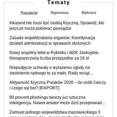
Tematy
Popularne
Najnowsze
Wybrane
Inkasent nie musi być osobą fizyczną. Sprawdź, kto
jeszcze może pobierać pieniądze
Zasada współdziałania organów. Koordynacja
działań administracji w sprawach złożonych
Nowy wspólny bilet w Rybniku i MZK Jastrzębie.
Nieograniczona liczba przejazdów za 16 zł
Niepodjęcie uchwały o wyrażeniu zgody na
zwolnienie radnego to za mało. Rady wciąż
popełniają ten błąd, a sądy muszą rozstrzygać
Aktywność fizyczna Polaków 2026 – ile osób ćwiczy
sprawy
i czego się boi? [RAPORT]
80 procent phishingu tworzy już sztuczna
inteligencja. Nawet amator może dziś przeprowadzić
skuteczny cyberatak
Zamiast jednego województwa mazowieckiego 3