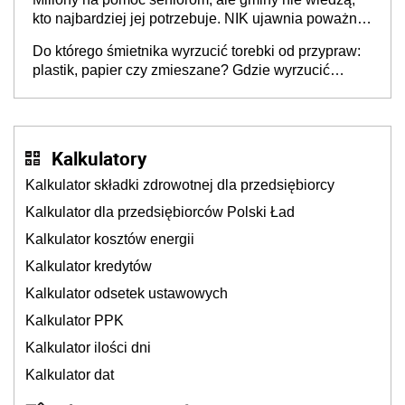
stołecznych
kto najbardziej jej potrzebuje. NIK ujawnia poważną
lukę w systemie
Do którego śmietnika wyrzucić torebki od przypraw:
plastik, papier czy zmieszane? Gdzie wyrzucić
młynek po przyprawach?
Kalkulatory
Kalkulator składki zdrowotnej dla przedsiębiorcy
Kalkulator dla przedsiębiorców Polski Ład
Kalkulator kosztów energii
Kalkulator kredytów
Kalkulator odsetek ustawowych
Kalkulator PPK
Kalkulator ilości dni
Kalkulator dat