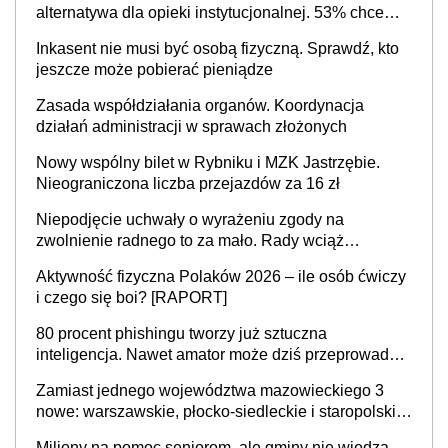
alternatywa dla opieki instytucjonalnej. 53% chce
mieszkać samodzielnie lub z rodziną
Inkasent nie musi być osobą fizyczną. Sprawdź, kto
jeszcze może pobierać pieniądze
Zasada współdziałania organów. Koordynacja
działań administracji w sprawach złożonych
Nowy wspólny bilet w Rybniku i MZK Jastrzębie.
Nieograniczona liczba przejazdów za 16 zł
Niepodjęcie uchwały o wyrażeniu zgody na
zwolnienie radnego to za mało. Rady wciąż
popełniają ten błąd, a sądy muszą rozstrzygać
Aktywność fizyczna Polaków 2026 – ile osób ćwiczy
sprawy
i czego się boi? [RAPORT]
80 procent phishingu tworzy już sztuczna
inteligencja. Nawet amator może dziś przeprowadzić
skuteczny cyberatak
Zamiast jednego województwa mazowieckiego 3
nowe: warszawskie, płocko-siedleckie i staropolskie.
Nigdzie w Europie nie ma tak dużych jednostek
Miliony na pomoc seniorom, ale gminy nie wiedzą,