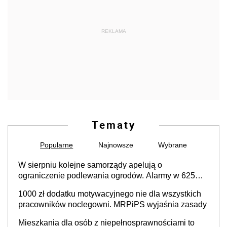
REKLAMA
Tematy
Popularne
Najnowsze
Wybrane
W sierpniu kolejne samorządy apelują o
ograniczenie podlewania ogrodów. Alarmy w 625
gminach. Niżówka hydrogeologiczna może objąć
1000 zł dodatku motywacyjnego nie dla wszystkich
cały kraj
pracowników noclegowni. MRPiPS wyjaśnia zasady
Mieszkania dla osób z niepełnosprawnościami to