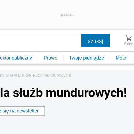
REKLAMA
Sklep
ektor publiczny
Prawo
Twoje pieniądze
Moto
ny w rentach dla służb mundurowych!
dla służb mundurowych!
 się na newsletter