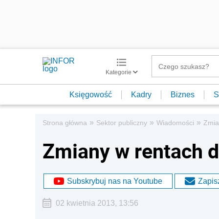
Kategorie
Księgowość
Kadry
Biznes
S
»
»
»
Strona główna
Sektor publiczny
Wiadomości
Zmia
Zmiany w rentach 
Subskrybuj nas na Youtube
Zapisz
02 kwietnia 2013, 13:56