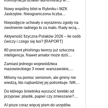
Koordynacja działań administracji w
sprawach złożonych
Nowy wspólny bilet w Rybniku i MZK
Jastrzębie. Nieograniczona liczba
przejazdów za 16 zł
Niepodjęcie uchwały o wyrażeniu zgody na
zwolnienie radnego to za mało. Rady wciąż
popełniają ten błąd, a sądy muszą
Aktywność fizyczna Polaków 2026 – ile osób
rozstrzygać sprawy
ćwiczy i czego się boi? [RAPORT]
80 procent phishingu tworzy już sztuczna
inteligencja. Nawet amator może dziś
przeprowadzić skuteczny cyberatak
Zamiast jednego województwa
mazowieckiego 3 nowe: warszawskie,
płocko-siedleckie i staropolskie. Nigdzie w
Miliony na pomoc seniorom, ale gminy nie
Europie nie ma tak dużych jednostek
wiedzą, kto najbardziej jej potrzebuje. NIK
stołecznych
ujawnia poważną lukę w systemie
Do którego śmietnika wyrzucić torebki od
przypraw: plastik, papier czy zmieszane?
Gdzie wyrzucić młynek po przyprawach?
AI pisze coraz więcej pism do urzędów.