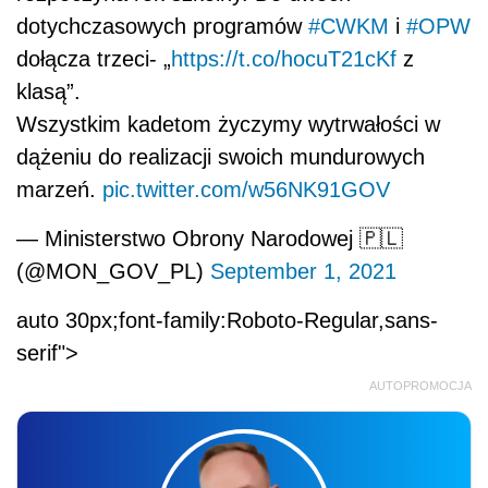
dotychczasowych programów
#CWKM
i
#OPW
dołącza trzeci- „
https://t.co/hocuT21cKf
z
klasą”.
Wszystkim kadetom życzymy wytrwałości w
dążeniu do realizacji swoich mundurowych
marzeń.
pic.twitter.com/w56NK91GOV
— Ministerstwo Obrony Narodowej 🇵🇱
(@MON_GOV_PL)
September 1, 2021
auto 30px;font-family:Roboto-Regular,sans-
serif">
AUTOPROMOCJA