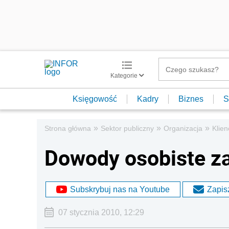
Kategorie
Księgowość
Kadry
Biznes
S
»
»
»
Strona główna
Sektor publiczny
Organizacja
Klien
Dowody osobiste z
Subskrybuj nas na Youtube
Zapisz
07 stycznia 2010, 12:29