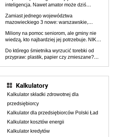
inteligencja. Nawet amator może dziś
przeprowadzić skuteczny cyberatak
Zamiast jednego województwa
mazowieckiego 3 nowe: warszawskie,
płocko-siedleckie i staropolskie. Nigdzie w
Miliony na pomoc seniorom, ale gminy nie
Europie nie ma tak dużych jednostek
wiedzą, kto najbardziej jej potrzebuje. NIK
stołecznych
ujawnia poważną lukę w systemie
Do którego śmietnika wyrzucić torebki od
przypraw: plastik, papier czy zmieszane?
Gdzie wyrzucić młynek po przyprawach?
Kalkulatory
Kalkulator składki zdrowotnej dla
przedsiębiorcy
Kalkulator dla przedsiębiorców Polski Ład
Kalkulator kosztów energii
Kalkulator kredytów