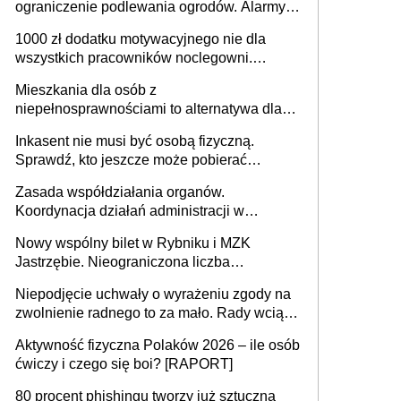
ograniczenie podlewania ogrodów. Alarmy w
625 gminach. Niżówka hydrogeologiczna
1000 zł dodatku motywacyjnego nie dla
może objąć cały kraj
wszystkich pracowników noclegowni.
MRPiPS wyjaśnia zasady
Mieszkania dla osób z
niepełnosprawnościami to alternatywa dla
opieki instytucjonalnej. 53% chce mieszkać
Inkasent nie musi być osobą fizyczną.
samodzielnie lub z rodziną
Sprawdź, kto jeszcze może pobierać
pieniądze
Zasada współdziałania organów.
Koordynacja działań administracji w
sprawach złożonych
Nowy wspólny bilet w Rybniku i MZK
Jastrzębie. Nieograniczona liczba
przejazdów za 16 zł
Niepodjęcie uchwały o wyrażeniu zgody na
zwolnienie radnego to za mało. Rady wciąż
popełniają ten błąd, a sądy muszą
Aktywność fizyczna Polaków 2026 – ile osób
rozstrzygać sprawy
ćwiczy i czego się boi? [RAPORT]
80 procent phishingu tworzy już sztuczna