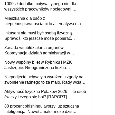
1000 zł dodatku motywacyjnego nie dla
może objąć cały kraj
wszystkich pracowników noclegowni.
MRPiPS wyjaśnia zasady
Mieszkania dla osób z
niepełnosprawnościami to alternatywa dla
opieki instytucjonalnej. 53% chce mieszkać
Inkasent nie musi być osobą fizyczną.
samodzielnie lub z rodziną
Sprawdź, kto jeszcze może pobierać
pieniądze
Zasada współdziałania organów.
Koordynacja działań administracji w
sprawach złożonych
Nowy wspólny bilet w Rybniku i MZK
Jastrzębie. Nieograniczona liczba
przejazdów za 16 zł
Niepodjęcie uchwały o wyrażeniu zgody na
zwolnienie radnego to za mało. Rady wciąż
popełniają ten błąd, a sądy muszą
Aktywność fizyczna Polaków 2026 – ile osób
rozstrzygać sprawy
ćwiczy i czego się boi? [RAPORT]
80 procent phishingu tworzy już sztuczna
inteligencja. Nawet amator może dziś