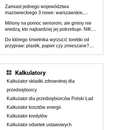
przeprowadzić skuteczny cyberatak
Zamiast jednego województwa
mazowieckiego 3 nowe: warszawskie,
płocko-siedleckie i staropolskie. Nigdzie w
Miliony na pomoc seniorom, ale gminy nie
Europie nie ma tak dużych jednostek
wiedzą, kto najbardziej jej potrzebuje. NIK
stołecznych
ujawnia poważną lukę w systemie
Do którego śmietnika wyrzucić torebki od
przypraw: plastik, papier czy zmieszane?
Gdzie wyrzucić młynek po przyprawach?
Kalkulatory
Kalkulator składki zdrowotnej dla
przedsiębiorcy
Kalkulator dla przedsiębiorców Polski Ład
Kalkulator kosztów energii
Kalkulator kredytów
Kalkulator odsetek ustawowych