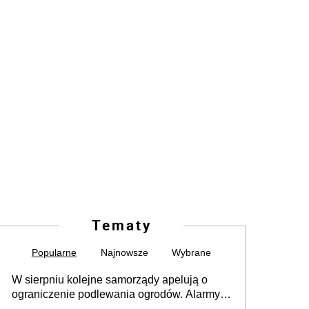
Tematy
Popularne
Najnowsze
Wybrane
W sierpniu kolejne samorządy apelują o
ograniczenie podlewania ogrodów. Alarmy w
625 gminach. Niżówka hydrogeologiczna