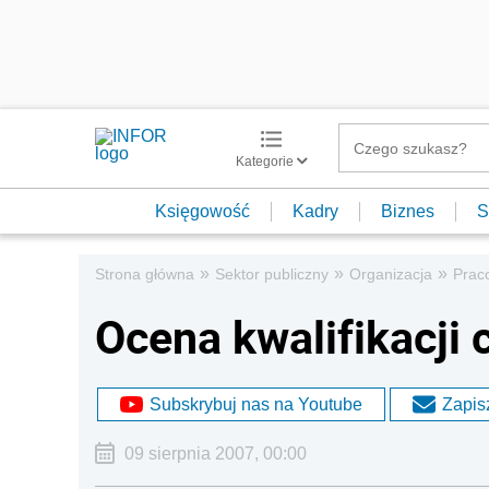
Kategorie
Księgowość
Kadry
Biznes
S
»
»
»
Strona główna
Sektor publiczny
Organizacja
Prac
Ocena kwalifikacji c
Subskrybuj nas na Youtube
Zapisz
09 sierpnia 2007, 00:00