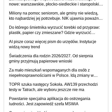
nowe: warszawskie, płocko-siedleckie i staropolskie.
Nigdzie w Europie nie ma tak dużych jednostek
Miliony na pomoc seniorom, ale gminy nie wiedzą,
stołecznych
kto najbardziej jej potrzebuje. NIK ujawnia poważną
lukę w systemie
Do którego śmietnika wyrzucić torebki od przypraw:
plastik, papier czy zmieszane? Gdzie wyrzucić
młynek po przyprawach?
AI pisze coraz więcej pism do urzędów. Instytucje
widzą nowy trend
Świadczenia dla rodzin 2026/2027. Od sierpnia
gminy przyjmują papierowe wnioski
Za mało mieszkań wspomaganych dla osób z
niepełnosprawnościami w Polsce. Idą zmiany w
przepisach
TOPR szuka następcy Sokoła. AW139 przechodzi
testy w Tatrach, ale wyboru jeszcze nie ma
Powstanie specjalna aplikacja do ostrzegania
ludności. Jest zapowiedź szefa MSWiA