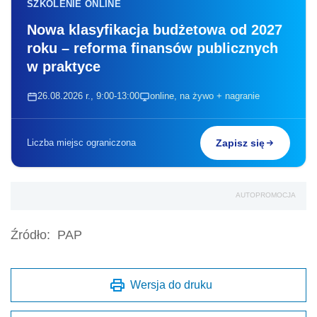
SZKOLENIE ONLINE
Nowa klasyfikacja budżetowa od 2027
roku – reforma finansów publicznych
w praktyce
26.08.2026 r., 9:00-13:00
online, na żywo + nagranie
Liczba miejsc ograniczona
Zapisz się
AUTOPROMOCJA
Źródło:
PAP
Wersja do druku