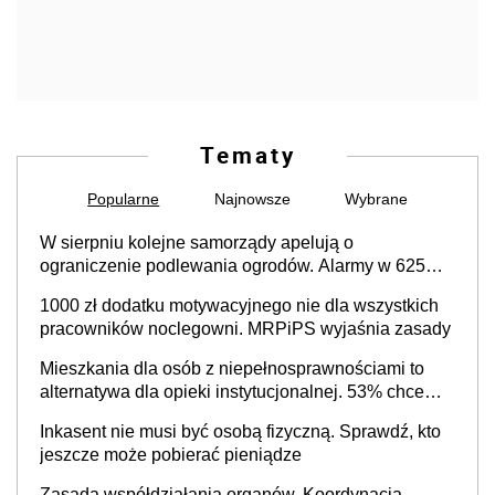
Tematy
Popularne
Najnowsze
Wybrane
W sierpniu kolejne samorządy apelują o
ograniczenie podlewania ogrodów. Alarmy w 625
gminach. Niżówka hydrogeologiczna może objąć
1000 zł dodatku motywacyjnego nie dla wszystkich
cały kraj
pracowników noclegowni. MRPiPS wyjaśnia zasady
Mieszkania dla osób z niepełnosprawnościami to
alternatywa dla opieki instytucjonalnej. 53% chce
mieszkać samodzielnie lub z rodziną
Inkasent nie musi być osobą fizyczną. Sprawdź, kto
jeszcze może pobierać pieniądze
Zasada współdziałania organów. Koordynacja