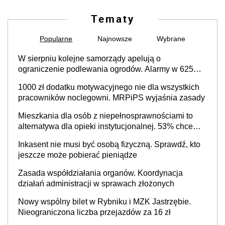
Tematy
Popularne
Najnowsze
Wybrane
W sierpniu kolejne samorządy apelują o
ograniczenie podlewania ogrodów. Alarmy w 625
gminach. Niżówka hydrogeologiczna może objąć
1000 zł dodatku motywacyjnego nie dla wszystkich
cały kraj
pracowników noclegowni. MRPiPS wyjaśnia zasady
Mieszkania dla osób z niepełnosprawnościami to
alternatywa dla opieki instytucjonalnej. 53% chce
mieszkać samodzielnie lub z rodziną
Inkasent nie musi być osobą fizyczną. Sprawdź, kto
jeszcze może pobierać pieniądze
Zasada współdziałania organów. Koordynacja
działań administracji w sprawach złożonych
Nowy wspólny bilet w Rybniku i MZK Jastrzębie.
Nieograniczona liczba przejazdów za 16 zł