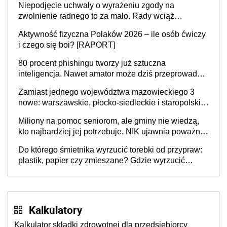
Niepodjęcie uchwały o wyrażeniu zgody na
zwolnienie radnego to za mało. Rady wciąż
popełniają ten błąd, a sądy muszą rozstrzygać
Aktywność fizyczna Polaków 2026 – ile osób ćwiczy
sprawy
i czego się boi? [RAPORT]
80 procent phishingu tworzy już sztuczna
inteligencja. Nawet amator może dziś przeprowadzić
skuteczny cyberatak
Zamiast jednego województwa mazowieckiego 3
nowe: warszawskie, płocko-siedleckie i staropolskie.
Nigdzie w Europie nie ma tak dużych jednostek
Miliony na pomoc seniorom, ale gminy nie wiedzą,
stołecznych
kto najbardziej jej potrzebuje. NIK ujawnia poważną
lukę w systemie
Do którego śmietnika wyrzucić torebki od przypraw:
plastik, papier czy zmieszane? Gdzie wyrzucić
młynek po przyprawach?
Kalkulatory
Kalkulator składki zdrowotnej dla przedsiębiorcy