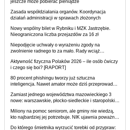
jeszcze może pobierać pieniądze
Zasada współdziałania organów. Koordynacja
działań administracji w sprawach złożonych
Nowy wspólny bilet w Rybniku i MZK Jastrzębie.
Nieograniczona liczba przejazdów za 16 zł
Niepodjęcie uchwały o wyrażeniu zgody na
zwolnienie radnego to za mało. Rady wciąż
popełniają ten błąd, a sądy muszą rozstrzygać
Aktywność fizyczna Polaków 2026 – ile osób ćwiczy
sprawy
i czego się boi? [RAPORT]
80 procent phishingu tworzy już sztuczna
inteligencja. Nawet amator może dziś przeprowadzić
skuteczny cyberatak
Zamiast jednego województwa mazowieckiego 3
nowe: warszawskie, płocko-siedleckie i staropolskie.
Nigdzie w Europie nie ma tak dużych jednostek
Miliony na pomoc seniorom, ale gminy nie wiedzą,
stołecznych
kto najbardziej jej potrzebuje. NIK ujawnia poważną
lukę w systemie
Do którego śmietnika wyrzucić torebki od przypraw: