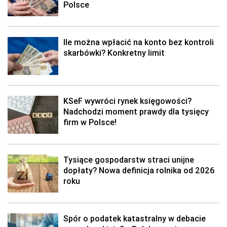
Polsce
Ile można wpłacić na konto bez kontroli
skarbówki? Konkretny limit
KSeF wywróci rynek księgowości?
Nadchodzi moment prawdy dla tysięcy
firm w Polsce!
Tysiące gospodarstw straci unijne
dopłaty? Nowa definicja rolnika od 2026
roku
Spór o podatek katastralny w debacie