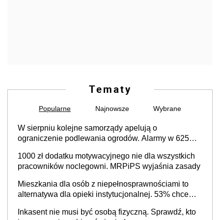
Tematy
Popularne
Najnowsze
Wybrane
W sierpniu kolejne samorządy apelują o
ograniczenie podlewania ogrodów. Alarmy w 625
gminach. Niżówka hydrogeologiczna może objąć
1000 zł dodatku motywacyjnego nie dla wszystkich
cały kraj
pracowników noclegowni. MRPiPS wyjaśnia zasady
Mieszkania dla osób z niepełnosprawnościami to
alternatywa dla opieki instytucjonalnej. 53% chce
mieszkać samodzielnie lub z rodziną
Inkasent nie musi być osobą fizyczną. Sprawdź, kto