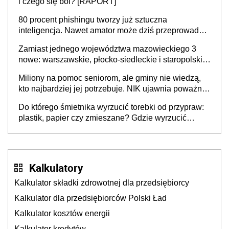
i czego się boi? [RAPORT]
80 procent phishingu tworzy już sztuczna
inteligencja. Nawet amator może dziś przeprowadzić
skuteczny cyberatak
Zamiast jednego województwa mazowieckiego 3
nowe: warszawskie, płocko-siedleckie i staropolskie.
Nigdzie w Europie nie ma tak dużych jednostek
Miliony na pomoc seniorom, ale gminy nie wiedzą,
stołecznych
kto najbardziej jej potrzebuje. NIK ujawnia poważną
lukę w systemie
Do którego śmietnika wyrzucić torebki od przypraw:
plastik, papier czy zmieszane? Gdzie wyrzucić
młynek po przyprawach?
Kalkulatory
Kalkulator składki zdrowotnej dla przedsiębiorcy
Kalkulator dla przedsiębiorców Polski Ład
Kalkulator kosztów energii
Kalkulator kredytów