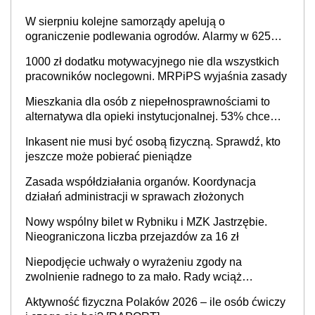
W sierpniu kolejne samorządy apelują o
ograniczenie podlewania ogrodów. Alarmy w 625
gminach. Niżówka hydrogeologiczna może objąć
1000 zł dodatku motywacyjnego nie dla wszystkich
cały kraj
pracowników noclegowni. MRPiPS wyjaśnia zasady
Mieszkania dla osób z niepełnosprawnościami to
alternatywa dla opieki instytucjonalnej. 53% chce
mieszkać samodzielnie lub z rodziną
Inkasent nie musi być osobą fizyczną. Sprawdź, kto
jeszcze może pobierać pieniądze
Zasada współdziałania organów. Koordynacja
działań administracji w sprawach złożonych
Nowy wspólny bilet w Rybniku i MZK Jastrzębie.
Nieograniczona liczba przejazdów za 16 zł
Niepodjęcie uchwały o wyrażeniu zgody na
zwolnienie radnego to za mało. Rady wciąż
popełniają ten błąd, a sądy muszą rozstrzygać
Aktywność fizyczna Polaków 2026 – ile osób ćwiczy
sprawy