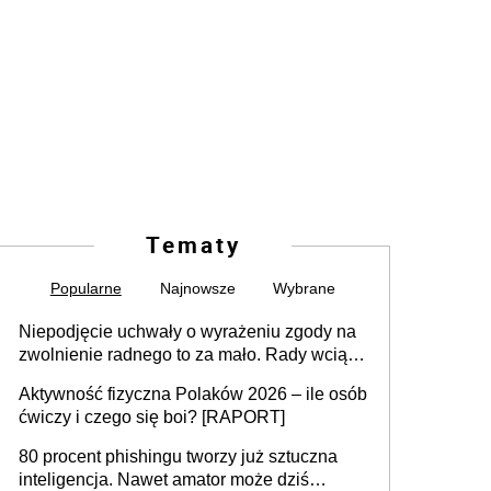
Tematy
Popularne
Najnowsze
Wybrane
Niepodjęcie uchwały o wyrażeniu zgody na
zwolnienie radnego to za mało. Rady wciąż
popełniają ten błąd, a sądy muszą
Aktywność fizyczna Polaków 2026 – ile osób
rozstrzygać sprawy
ćwiczy i czego się boi? [RAPORT]
80 procent phishingu tworzy już sztuczna
inteligencja. Nawet amator może dziś