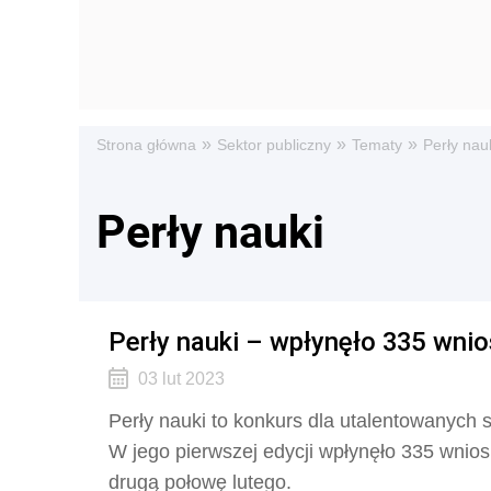
»
»
»
Strona główna
Sektor publiczny
Tematy
Perły nau
Perły nauki
Perły nauki – wpłynęło 335 wnio
03 lut 2023
Perły nauki to konkurs dla utalentowanych s
W jego pierwszej edycji wpłynęło 335 wnio
drugą połowę lutego.