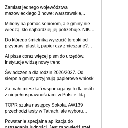
przeprowadzić skuteczny cyberatak
Zamiast jednego województwa
mazowieckiego 3 nowe: warszawskie,
płocko-siedleckie i staropolskie. Nigdzie w
Miliony na pomoc seniorom, ale gminy nie
Europie nie ma tak dużych jednostek
wiedzą, kto najbardziej jej potrzebuje. NIK
stołecznych
ujawnia poważną lukę w systemie
Do którego śmietnika wyrzucić torebki od
przypraw: plastik, papier czy zmieszane?
Gdzie wyrzucić młynek po przyprawach?
AI pisze coraz więcej pism do urzędów.
Instytucje widzą nowy trend
Świadczenia dla rodzin 2026/2027. Od
sierpnia gminy przyjmują papierowe wnioski
Za mało mieszkań wspomaganych dla osób
z niepełnosprawnościami w Polsce. Idą
zmiany w przepisach
TOPR szuka następcy Sokoła. AW139
przechodzi testy w Tatrach, ale wyboru
jeszcze nie ma
Powstanie specjalna aplikacja do
ostrzegania ludności. Jest zapowiedź szefa