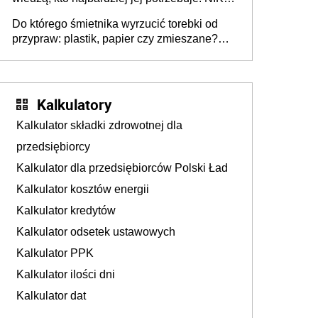
stołecznych
ujawnia poważną lukę w systemie
Do którego śmietnika wyrzucić torebki od
przypraw: plastik, papier czy zmieszane?
Gdzie wyrzucić młynek po przyprawach?
Kalkulatory
Kalkulator składki zdrowotnej dla
przedsiębiorcy
Kalkulator dla przedsiębiorców Polski Ład
Kalkulator kosztów energii
Kalkulator kredytów
Kalkulator odsetek ustawowych
Kalkulator PPK
Kalkulator ilości dni
Kalkulator dat