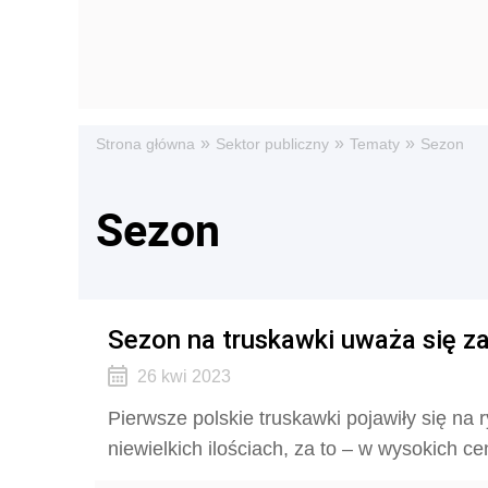
»
»
»
Strona główna
Sektor publiczny
Tematy
Sezon
Sezon
Sezon na truskawki uważa się za
26 kwi 2023
Pierwsze polskie truskawki pojawiły się na
niewielkich ilościach, za to – w wysokich c