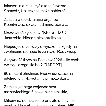
opieki instytucjonalnej. 53% chce mieszkać
Inkasent nie musi być osobą fizyczną.
samodzielnie lub z rodziną
Sprawdź, kto jeszcze może pobierać
pieniądze
Zasada współdziałania organów.
Koordynacja działań administracji w
sprawach złożonych
Nowy wspólny bilet w Rybniku i MZK
Jastrzębie. Nieograniczona liczba
przejazdów za 16 zł
Niepodjęcie uchwały o wyrażeniu zgody na
zwolnienie radnego to za mało. Rady wciąż
popełniają ten błąd, a sądy muszą
Aktywność fizyczna Polaków 2026 – ile osób
rozstrzygać sprawy
ćwiczy i czego się boi? [RAPORT]
80 procent phishingu tworzy już sztuczna
inteligencja. Nawet amator może dziś
przeprowadzić skuteczny cyberatak
Zamiast jednego województwa
mazowieckiego 3 nowe: warszawskie,
płocko-siedleckie i staropolskie. Nigdzie w
Miliony na pomoc seniorom, ale gminy nie
Europie nie ma tak dużych jednostek
wiedzą, kto najbardziej jej potrzebuje. NIK