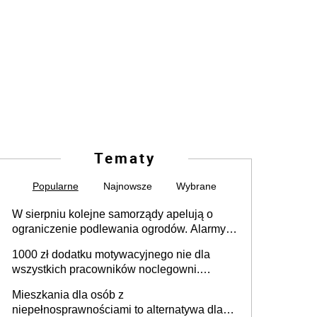
Tematy
Popularne
Najnowsze
Wybrane
W sierpniu kolejne samorządy apelują o
ograniczenie podlewania ogrodów. Alarmy w
625 gminach. Niżówka hydrogeologiczna
1000 zł dodatku motywacyjnego nie dla
może objąć cały kraj
wszystkich pracowników noclegowni.
MRPiPS wyjaśnia zasady
Mieszkania dla osób z
niepełnosprawnościami to alternatywa dla