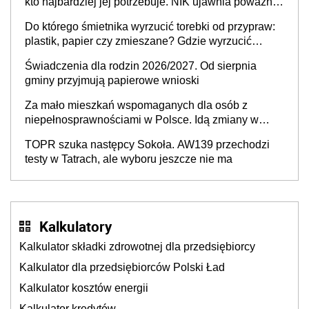
kto najbardziej jej potrzebuje. NIK ujawnia poważną
lukę w systemie
Do którego śmietnika wyrzucić torebki od przypraw:
plastik, papier czy zmieszane? Gdzie wyrzucić
młynek po przyprawach?
Świadczenia dla rodzin 2026/2027. Od sierpnia
gminy przyjmują papierowe wnioski
Za mało mieszkań wspomaganych dla osób z
niepełnosprawnościami w Polsce. Idą zmiany w
przepisach
TOPR szuka następcy Sokoła. AW139 przechodzi
testy w Tatrach, ale wyboru jeszcze nie ma
Kalkulatory
Kalkulator składki zdrowotnej dla przedsiębiorcy
Kalkulator dla przedsiębiorców Polski Ład
Kalkulator kosztów energii
Kalkulator kredytów