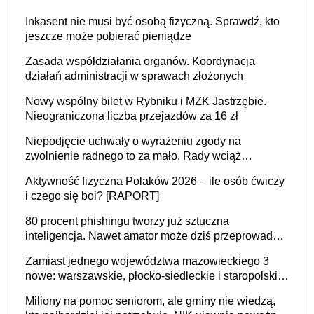
Inkasent nie musi być osobą fizyczną. Sprawdź, kto
jeszcze może pobierać pieniądze
Zasada współdziałania organów. Koordynacja
działań administracji w sprawach złożonych
Nowy wspólny bilet w Rybniku i MZK Jastrzębie.
Nieograniczona liczba przejazdów za 16 zł
Niepodjęcie uchwały o wyrażeniu zgody na
zwolnienie radnego to za mało. Rady wciąż
popełniają ten błąd, a sądy muszą rozstrzygać
Aktywność fizyczna Polaków 2026 – ile osób ćwiczy
sprawy
i czego się boi? [RAPORT]
80 procent phishingu tworzy już sztuczna
inteligencja. Nawet amator może dziś przeprowadzić
skuteczny cyberatak
Zamiast jednego województwa mazowieckiego 3
nowe: warszawskie, płocko-siedleckie i staropolskie.
Nigdzie w Europie nie ma tak dużych jednostek
Miliony na pomoc seniorom, ale gminy nie wiedzą,
stołecznych