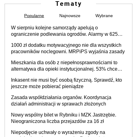
Tematy
Popularne
Najnowsze
Wybrane
W sierpniu kolejne samorządy apelują o
ograniczenie podlewania ogrodów. Alarmy w 625
gminach. Niżówka hydrogeologiczna może objąć
1000 zł dodatku motywacyjnego nie dla wszystkich
cały kraj
pracowników noclegowni. MRPiPS wyjaśnia zasady
Mieszkania dla osób z niepełnosprawnościami to
alternatywa dla opieki instytucjonalnej. 53% chce
mieszkać samodzielnie lub z rodziną
Inkasent nie musi być osobą fizyczną. Sprawdź, kto
jeszcze może pobierać pieniądze
Zasada współdziałania organów. Koordynacja
działań administracji w sprawach złożonych
Nowy wspólny bilet w Rybniku i MZK Jastrzębie.
Nieograniczona liczba przejazdów za 16 zł
Niepodjęcie uchwały o wyrażeniu zgody na