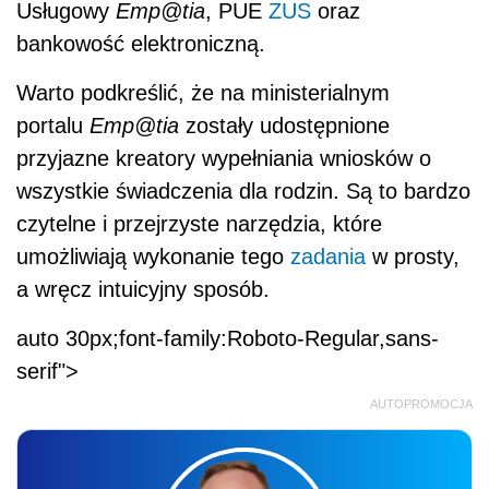
Usługowy
Emp@tia
, PUE
ZUS
oraz
bankowość elektroniczną.
Warto podkreślić, że na ministerialnym
portalu
Emp@tia
zostały udostępnione
przyjazne kreatory wypełniania wniosków o
wszystkie świadczenia dla rodzin. Są to bardzo
czytelne i przejrzyste narzędzia, które
umożliwiają wykonanie tego
zadania
w prosty,
a wręcz intuicyjny sposób.
auto 30px;font-family:Roboto-Regular,sans-
serif">
AUTOPROMOCJA