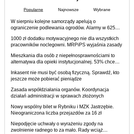
Popularne
Najnowsze
Wybrane
W sierpniu kolejne samorządy apelują o
ograniczenie podlewania ogrodów. Alarmy w 625
gminach. Niżówka hydrogeologiczna może objąć
1000 zł dodatku motywacyjnego nie dla wszystkich
cały kraj
pracowników noclegowni. MRPiPS wyjaśnia zasady
Mieszkania dla osób z niepełnosprawnościami to
alternatywa dla opieki instytucjonalnej. 53% chce
mieszkać samodzielnie lub z rodziną
Inkasent nie musi być osobą fizyczną. Sprawdź, kto
jeszcze może pobierać pieniądze
Zasada współdziałania organów. Koordynacja
działań administracji w sprawach złożonych
Nowy wspólny bilet w Rybniku i MZK Jastrzębie.
Nieograniczona liczba przejazdów za 16 zł
Niepodjęcie uchwały o wyrażeniu zgody na
zwolnienie radnego to za mało. Rady wciąż