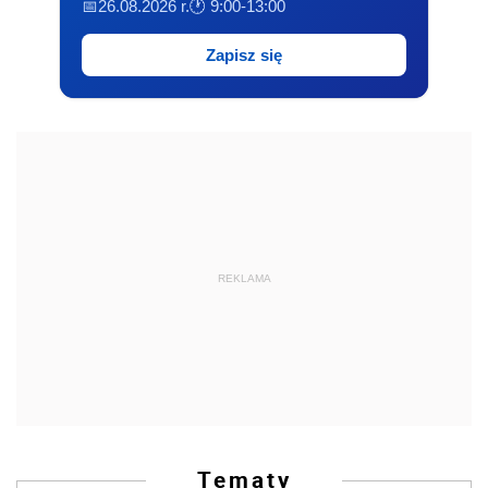
📅26.08.2026 r.
🕐 9:00-13:00
Zapisz się
REKLAMA
Tematy