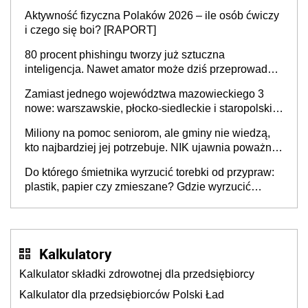
popełniają ten błąd, a sądy muszą rozstrzygać
Aktywność fizyczna Polaków 2026 – ile osób ćwiczy
sprawy
i czego się boi? [RAPORT]
80 procent phishingu tworzy już sztuczna
inteligencja. Nawet amator może dziś przeprowadzić
skuteczny cyberatak
Zamiast jednego województwa mazowieckiego 3
nowe: warszawskie, płocko-siedleckie i staropolskie.
Nigdzie w Europie nie ma tak dużych jednostek
Miliony na pomoc seniorom, ale gminy nie wiedzą,
stołecznych
kto najbardziej jej potrzebuje. NIK ujawnia poważną
lukę w systemie
Do którego śmietnika wyrzucić torebki od przypraw:
plastik, papier czy zmieszane? Gdzie wyrzucić
młynek po przyprawach?
Kalkulatory
Kalkulator składki zdrowotnej dla przedsiębiorcy
Kalkulator dla przedsiębiorców Polski Ład